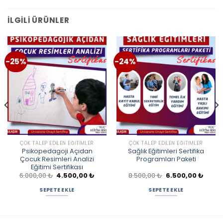
İLGILI ÜRÜNLER
-25%
-24%
ÇOK TALEP EDILEN EĞITIMLER
ÇOK TALEP EDILEN EĞITIMLER
Psikopedagoji Açıdan
Sağlık Eğitimleri Sertifika
Çocuk Resimleri Analizi
Programları Paketi
Eğitimi Sertifikası
Orijinal
Şu
Orijinal
Şu
6.000,00
₺
4.500,00
₺
8.500,00
₺
6.500,00
₺
aki
fiyat:
andaki
fiyat:
andak
:
6.000,00 ₺.
fiyat:
8.500,00 ₺.
fiyat:
SEPETE EKLE
SEPETE EKLE
0,00 ₺.
4.500,00 ₺.
6.500,