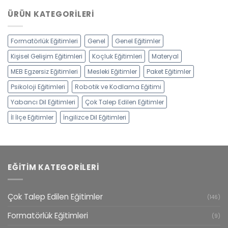
ÜRÜN KATEGORILERI
Formatörlük Eğitimleri
Genel
Genel Eğitimler
Kişisel Gelişim Eğitimleri
Koçluk Eğitimleri
Materyal
MEB Egzersiz Eğitimleri
Mesleki Eğitimler
Paket Eğitimler
Psikoloji Eğitimleri
Robotik ve Kodlama Eğitimi
Yabancı Dil Eğitimleri
Çok Talep Edilen Eğitimler
İl İlçe Eğitimler
İngilizce Dil Eğitimleri
EĞITIM KATEGORILERI
Çok Talep Edilen Eğitimler
(146)
Formatörlük Eğitimleri
(9)