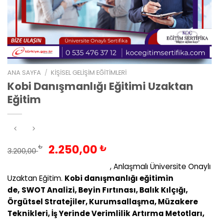
ANA SAYFA
/
KIŞISEL GELIŞIM EĞITIMLERI
Kobi Danışmanlığı Eğitimi Uzaktan
Eğitim
Orijinal
Şu
2.250,00
₺
₺
3.200,00
fiyat:
andaki
Kobi Danışmanlığı Eğitimi
, Anlaşmalı Üniversite Onaylı
3.200,00 ₺.
fiyat:
Uzaktan Eğitim.
Kobi danışmanlığı eğitimin
2.250,00 ₺.
de,
SWOT Analizi, Beyin Fırtınası, Balık Kılçığı,
Örgütsel Stratejiler, Kurumsallaşma, Müzakere
Teknikleri, İş Yerinde Verimlilik Artırma Metotları,