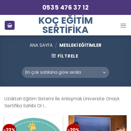
Skip
0535 476 37 12
to
KOÇ EĞITIM
content
SERTIFIKA
ANA SAYFA
/
MESLEKI EĞITIMLER
FILTRELE
Uzaktan Eğitim Sistemi İle Anlaşmalı Üniversite Onaylı
Sertifika Sahibi Ol !…
-23%
-20%