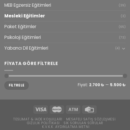
MEB Egzersiz Eğitimleri
(39)
Mesleki Eğitimler
(3)
Paket Eğitimler
(65)
Psikoloji Eğitimleri
(73)
Yabancı Dil Eğitimleri
(4)
FIYATA GÖRE FILTRELE
En
En
Fiyat:
2.700 ₺
—
5.500 ₺
FILTRELE
düşük
yüksek
fiyat
fiyat
TESLIMAT & İADE KOŞULLARI
MESAFELI SATIŞ SÖZLEŞMESI
GIZLILIK POLITIKASI
SIK SORULAN SORULAR
K.V.K.K. AYDINLATMA METNI