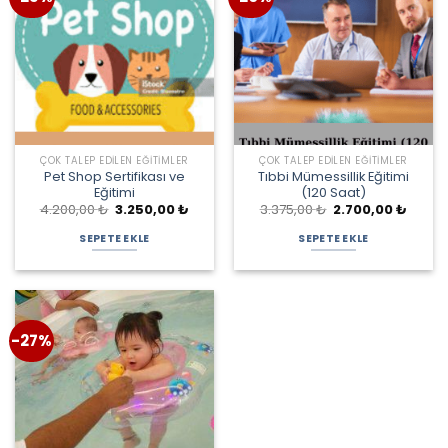
ÇOK TALEP EDILEN EĞITIMLER
ÇOK TALEP EDILEN EĞITIMLER
Pet Shop Sertifikası ve
Tıbbi Mümessillik Eğitimi
Eğitimi
(120 Saat)
Orijinal
Şu
Orijinal
Şu
4.200,00
₺
3.250,00
₺
3.375,00
₺
2.700,00
₺
fiyat:
andaki
fiyat:
andak
4.200,00 ₺.
fiyat:
3.375,00 ₺.
fiyat:
SEPETE EKLE
SEPETE EKLE
3.250,00 ₺.
2.700,
-27%