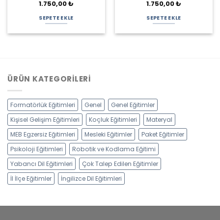
1.750,00
₺
1.750,00
₺
SEPETE EKLE
SEPETE EKLE
ÜRÜN KATEGORILERI
Formatörlük Eğitimleri
Genel
Genel Eğitimler
Kişisel Gelişim Eğitimleri
Koçluk Eğitimleri
Materyal
MEB Egzersiz Eğitimleri
Mesleki Eğitimler
Paket Eğitimler
Psikoloji Eğitimleri
Robotik ve Kodlama Eğitimi
Yabancı Dil Eğitimleri
Çok Talep Edilen Eğitimler
İl İlçe Eğitimler
İngilizce Dil Eğitimleri