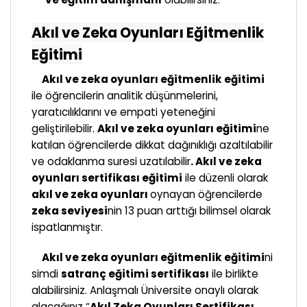
Akıl ve Zeka Oyunları Eğitmenlik
Eğitimi
Akıl ve zeka oyunları eğitmenlik eğitimi
ile öğrencilerin analitik düşünmelerini,
yaratıcılıklarını ve empati yeteneğini
geliştirilebilir.
Akıl ve zeka oyunları eğitimi
ne
katılan öğrencilerde dikkat dağınıklığı azaltılabilir
ve odaklanma suresi uzatılabilir
. Akıl ve zeka
oyunları sertifikası eğitimi
ile düzenli olarak
akıl ve zeka oyunları
oynayan öğrencilerde
zeka seviyesi
nin 13 puan arttığı bilimsel olarak
ispatlanmıştır.
Akıl ve zeka oyunları eğitmenlik eğitimi
ni
simdi
satranç eğitimi sertifikası
ile birlikte
alabilirsiniz. Anlaşmalı Üniversite onaylı olarak
alacağınız “
Akıl Zeka Oyunları Sertifikası