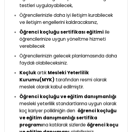
testleri uygulayabilecek,
Öğrencilerinizle daha iyi iletişim kurabilecek
ve iletişim engellerini kaldıracaksınız,
Öğrenci koçluğu sertifikası eğitimi
ile
öğrencilerinize uygun yöneltme hizmeti
verebilecek
Öğrencilerinizin gelecek planlamasında daha
faydalı olabileceksiniz.
Koçluk
artık
Mesleki Yeterlilik
Kurumu(MYK
)
tarafından resmi olarak
meslek olarak kabul edilmiştir.
Öğrenci koçluğu ve eğitim danışmanlığı
mesleki yeterlilik standartlarına uygun olarak
koç kariyer polikliniğin den
öğrenci koçluğu
ve eğitim danışmanlığı sertifika
programı
na katılarak sizlerde
öğrenci koçu
ve eğitim danışmanı
olabilirsiniz.