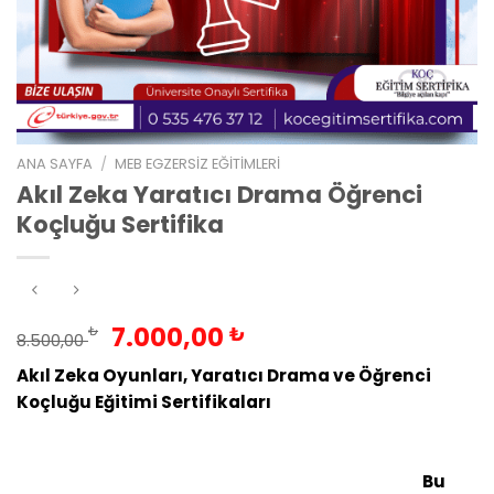
ANA SAYFA
/
MEB EGZERSIZ EĞITIMLERI
Akıl Zeka Yaratıcı Drama Öğrenci
Koçluğu Sertifika
Orijinal
Şu
7.000,00
₺
₺
8.500,00
fiyat:
andaki
Akıl Zeka Oyunları, Yaratıcı Drama ve Öğrenci
8.500,00 ₺.
fiyat:
Koçluğu Eğitimi Sertifikaları
Anlaşmalı Üniversite
7.000,00 ₺.
Onaylı Uzaktan Eğitim. İnternet Sitesinden Başvur.
Dilediğin yerden izle, internetten sınava gir. Sertifika
adresinize gelsin.
MEB de Geçerli olan Sertifika
Bu