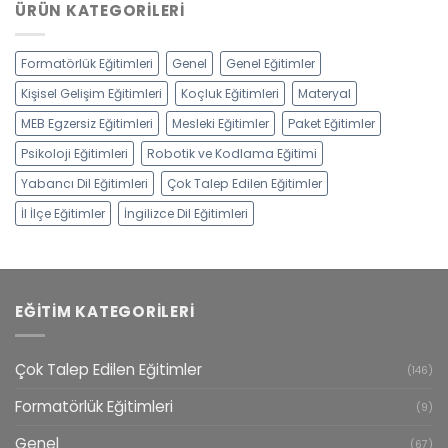
ÜRÜN KATEGORILERI
Formatörlük Eğitimleri
Genel
Genel Eğitimler
Kişisel Gelişim Eğitimleri
Koçluk Eğitimleri
Materyal
MEB Egzersiz Eğitimleri
Mesleki Eğitimler
Paket Eğitimler
Psikoloji Eğitimleri
Robotik ve Kodlama Eğitimi
Yabancı Dil Eğitimleri
Çok Talep Edilen Eğitimler
İl İlçe Eğitimler
İngilizce Dil Eğitimleri
EĞITIM KATEGORILERI
Çok Talep Edilen Eğitimler
(146)
Formatörlük Eğitimleri
(9)
Genel
(67)