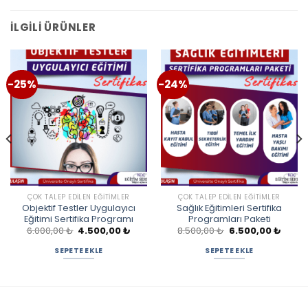
İLGILI ÜRÜNLER
-25%
-24%
ÇOK TALEP EDILEN EĞITIMLER
ÇOK TALEP EDILEN EĞITIMLER
Objektif Testler Uygulayıcı
Sağlık Eğitimleri Sertifika
Eğitimi Sertifika Programı
Programları Paketi
Orijinal
Şu
Orijinal
Şu
6.000,00
₺
4.500,00
₺
8.500,00
₺
6.500,00
₺
ki
fiyat:
andaki
fiyat:
andak
:
6.000,00 ₺.
fiyat:
8.500,00 ₺.
fiyat:
SEPETE EKLE
SEPETE EKLE
0,00 ₺.
4.500,00 ₺.
6.500,