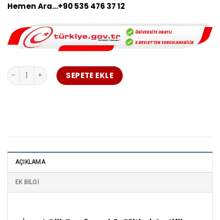
Hemen Ara…+90 535 476 37 12
İşaret Dili Tercümanlığı Eğitimi Sertifikası adet
SEPETE EKLE
AÇIKLAMA
EK BILGI