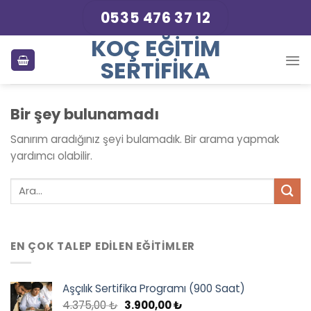
Skip
0535 476 37 12
to
KOÇ EĞITIM
content
SERTIFIKA
Bir şey bulunamadı
Sanırım aradığınız şeyi bulamadık. Bir arama yapmak
yardımcı olabilir.
EN ÇOK TALEP EDILEN EĞITIMLER
Aşçılık Sertifika Programı (900 Saat)
Orijinal
Şu
4.375,00
₺
3.900,00
₺