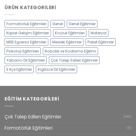
ÜRÜN KATEGORILERI
Formatörlük Eğitimleri
Genel
Genel Eğitimler
Kişisel Gelişim Eğitimleri
Koçluk Eğitimleri
Materyal
MEB Egzersiz Eğitimleri
Mesleki Eğitimler
Paket Eğitimler
Psikoloji Eğitimleri
Robotik ve Kodlama Eğitimi
Yabancı Dil Eğitimleri
Çok Talep Edilen Eğitimler
İl İlçe Eğitimler
İngilizce Dil Eğitimleri
EĞITIM KATEGORILERI
Çok Talep Edilen Eğitimler
(146)
Formatörlük Eğitimleri
(9)