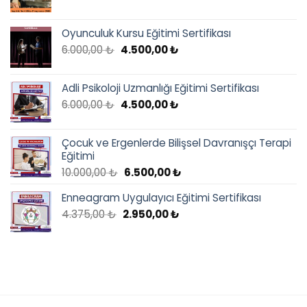
fiyat:
andaki
4.375,00 ₺.
fiyat:
Oyunculuk Kursu Eğitimi Sertifikası
3.900,00 ₺.
Orijinal
Şu
6.000,00
₺
4.500,00
₺
fiyat:
andaki
6.000,00 ₺.
fiyat:
Adli Psikoloji Uzmanlığı Eğitimi Sertifikası
4.500,00 ₺.
Orijinal
Şu
6.000,00
₺
4.500,00
₺
fiyat:
andaki
6.000,00 ₺.
fiyat:
Çocuk ve Ergenlerde Bilişsel Davranışçı Terapi
4.500,00 ₺.
Eğitimi
Orijinal
Şu
10.000,00
₺
6.500,00
₺
fiyat:
andaki
Enneagram Uygulayıcı Eğitimi Sertifikası
10.000,00 ₺.
fiyat:
6.500,00 ₺.
Orijinal
Şu
4.375,00
₺
2.950,00
₺
fiyat:
andaki
4.375,00 ₺.
fiyat:
2.950,00 ₺.