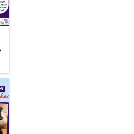
Şu
₺
andaki
fiyat:
13.950,00 ₺.