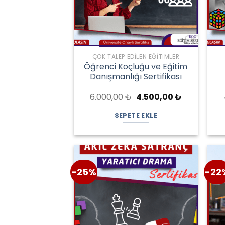
ÇOK TALEP EDILEN EĞITIMLER
Öğrenci Koçluğu ve Eğitim
Danışmanlığı Sertifikası
Orijinal
Şu
6.000,00
₺
4.500,00
₺
fiyat:
andaki
6.000,00 ₺.
fiyat:
SEPETE EKLE
4.500,00 ₺.
-25%
-22