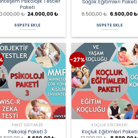
hteşem Psikolojik Testler
Sağlık Eğitimleri Paketi
Paketi
Orijinal
Şu
Orijinal
0.000,00
₺
24.000,00
₺
8.500,00
₺
6.500,00
₺
fiyat:
andaki
fiyat:
30.000,00 ₺.
fiyat:
8.500,00 ₺.
SEPETE EKLE
SEPETE EKLE
24.000,00 ₺.
%
-27%
PAKET EĞITIMLER
KOÇLUK EĞITIMLERI
Psikoloji Paketi 3
Koçluk Eğitimleri Paketi
Orijinal
Şu
Orijinal