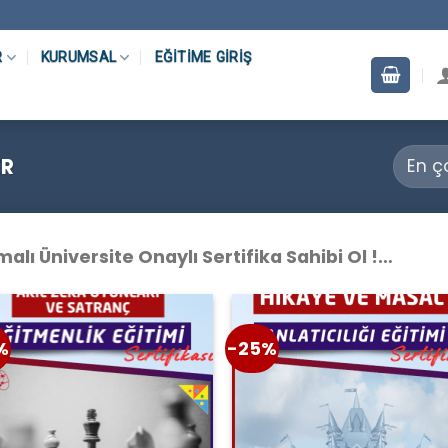
R
KURUMSAL
EĞITIME GIRIŞ
ER
alı Üniversite Onaylı Sertifika Sahibi Ol !…
%
-25%