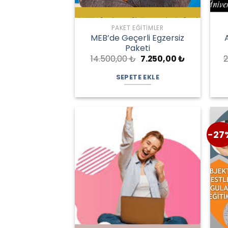
PAKET EĞITIMLER
MEB’de Geçerli Egzersiz
Paketi
Orijinal
Şu
14.500,00
₺
7.250,00
₺
2
fiyat:
andaki
14.500,00 ₺.
fiyat:
SEPETE EKLE
7.250,00 ₺.
-27