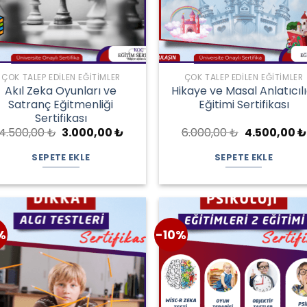
ÇOK TALEP EDILEN EĞITIMLER
ÇOK TALEP EDILEN EĞITIMLER
Akıl Zeka Oyunları ve
Hikaye ve Masal Anlatıcılı
Satranç Eğitmenliği
Eğitimi Sertifikası
Sertifikası
Orijinal
Şu
Orijinal
4.500,00
₺
3.000,00
₺
6.000,00
₺
4.500,00
₺
fiyat:
andaki
fiyat:
4.500,00 ₺.
fiyat:
6.000,00 ₺.
SEPETE EKLE
SEPETE EKLE
3.000,00 ₺.
%
-10%