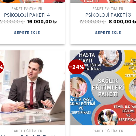
PAKET EĞITIMLER
PAKET EĞITIMLER
PSİKOLOJİ PAKETİ 4
PSİKOLOJİ PAKETİ 3
Orijinal
Şu
Orijinal
2.000,00
₺
16.000,00
₺
12.000,00
₺
8.000,00
fiyat:
andaki
fiyat:
22.000,00 ₺.
fiyat:
12.000,00 ₺.
SEPETE EKLE
SEPETE EKLE
16.000,00 ₺.
%
-24%
PAKET EĞITIMLER
PAKET EĞITIMLER