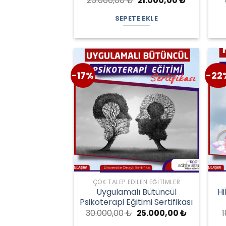
25.000,00
₺
21.000,00
₺
fiyat:
andaki
25.000,00 ₺.
fiyat:
SEPETE EKLE
21.000,00 
-17%
-22
ÇOK TALEP EDILEN EĞITIMLER
Uygulamalı Bütüncül
Hi
Psikoterapi Eğitimi Sertifikası
Orijinal
Şu
30.000,00
₺
25.000,00
₺
fiyat:
andaki