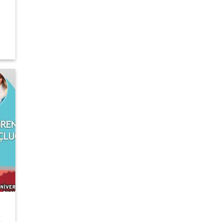
Şu
andaki
fiyat:
6.500,00 ₺.
Şu