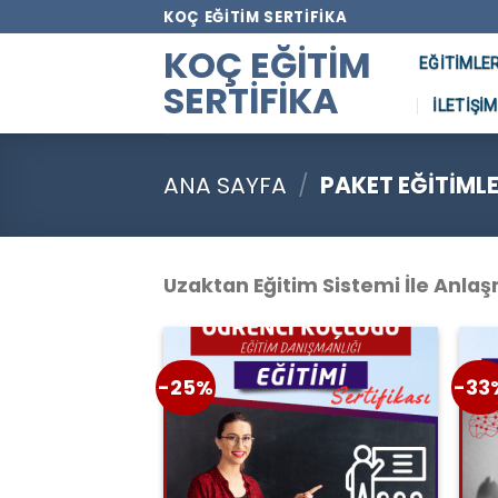
Skip
KOÇ EĞITIM SERTIFIKA
to
KOÇ EĞITIM
EĞITIMLE
content
SERTIFIKA
İLETIŞIM
ANA SAYFA
/
PAKET EĞITIML
Uzaktan Eğitim Sistemi İle Anlaşm
-25%
-33