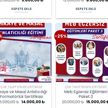
8.500,00
₺
5.600,00
₺
12.000,00
₺
8.800,00
fiyat:
andaki
fiyat:
8.500,00 ₺.
fiyat:
12.000,00 ₺.
SEPETE EKLE
SEPETE EKLE
₺.
5.600,00 ₺.
%
-25%
ÇOK TALEP EDILEN EĞITIMLER
ÇOK TALEP EDILEN EĞITIMLER
kaye ve Masal Anlatıcılığı
Meb Egzersiz Eğitimleri
Formatörlük Sertifikası
Paket 3
Orijinal
Şu
Orijinal
18.000,00
₺
14.000,00
₺
20.000,00
₺
15.000,00
fiyat:
andaki
fiyat: