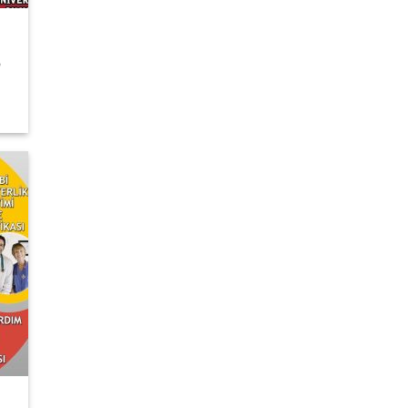
Şu
₺
andaki
fiyat:
8.000,00 ₺.