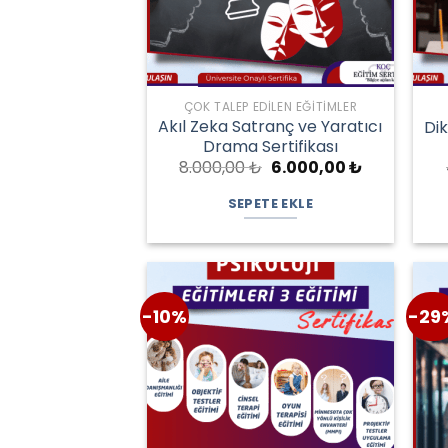
ÇOK TALEP EDILEN EĞITIMLER
Akıl Zeka Satranç ve Yaratıcı
Dik
Drama Sertifikası
Orijinal
Şu
8.000,00
₺
6.000,00
₺
fiyat:
andaki
8.000,00 ₺.
fiyat:
SEPETE EKLE
6.000,00 ₺.
-10%
-29