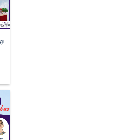
ğı
Şu
andaki
fiyat:
4.500,00 ₺.