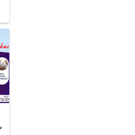
₺
andaki
fiyat:
8.800,00 ₺.
Şu
₺
andaki