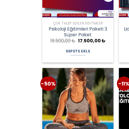
ÇOK TALEP EDILEN EĞITIMLER
Psikoloji Eğitimleri Paketi 3
Li
Süper Paket
Orijinal
Şu
19.500,00
₺
17.500,00
₺
fiyat:
andaki
19.500,00 ₺.
fiyat:
SEPETE EKLE
17.500,00 
-50%
-11