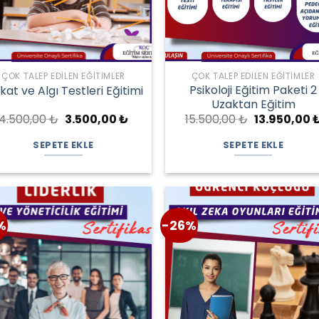
ÇOK TALEP EDILEN EĞITIMLER
ÇOK TALEP EDILEN EĞITIMLER
Psikoloji Eğitim Paketi 2
kat ve Algı Testleri Eğitimi
Uzaktan Eğitim
Orijinal
Şu
Orijinal
4.500,00
₺
3.500,00
₺
15.500,00
₺
13.950,00
fiyat:
andaki
fiyat:
4.500,00 ₺.
fiyat:
15.500,00 ₺.
SEPETE EKLE
SEPETE EKLE
3.500,00 ₺.
%
-26%