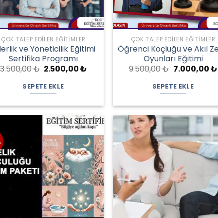
ÇOK TALEP EDILEN EĞITIMLER
ÇOK TALEP EDILEN EĞITIMLER
derlik ve Yöneticilik Eğitimi
Öğrenci Koçluğu ve Akıl Z
Sertifika Programı
Oyunları Eğitimi
Orijinal
Şu
Orijinal
3.500,00
₺
2.500,00
₺
9.500,00
₺
7.000,00
₺
fiyat:
andaki
fiyat:
3.500,00 ₺.
fiyat:
9.500,00 ₺.
SEPETE EKLE
SEPETE EKLE
₺.
2.500,00 ₺.
%