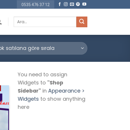
0535 476 37 12
Ara:
You need to assign
Widgets to
"Shop
Sidebar"
in
Appearance >
Widgets
to show anything
here