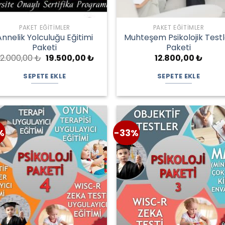
PAKET EĞITIMLER
PAKET EĞITIMLER
Annelik Yolculuğu Eğitimi
Muhteşem Psikolojik Test
Paketi
Paketi
Orijinal
Şu
2.000,00
₺
19.500,00
₺
12.800,00
₺
fiyat:
andaki
22.000,00 ₺.
fiyat:
SEPETE EKLE
SEPETE EKLE
19.500,00 ₺.
%
-33%