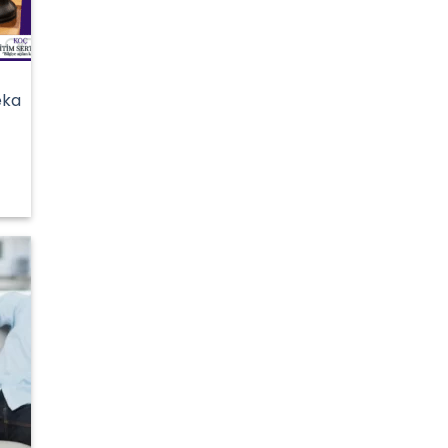
eka
Şu
andaki
fiyat:
7.000,00 ₺.