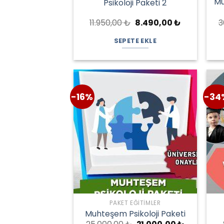
Mu
Psikoloji Paketi 2
Orijinal
Şu
11.950,00
₺
8.490,00
₺
3
fiyat:
andaki
11.950,00 ₺.
fiyat:
SEPETE EKLE
8.490,00 ₺.
-16%
-34
PAKET EĞITIMLER
Muhteşem Psikoloji Paketi
Orijinal
Şu