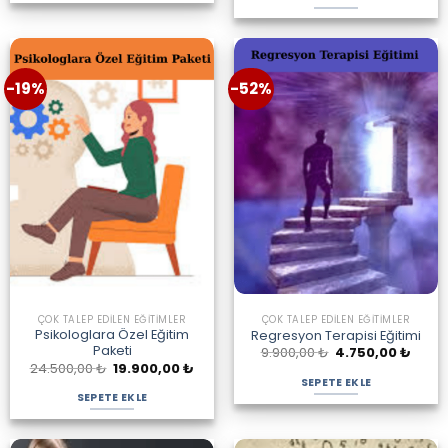
-19%
-52%
ÇOK TALEP EDILEN EĞITIMLER
ÇOK TALEP EDILEN EĞITIMLER
Psikologlara Özel Eğitim
Regresyon Terapisi Eğitimi
Paketi
Orijinal
Şu
9.900,00
₺
4.750,00
₺
fiyat:
andak
Orijinal
Şu
24.500,00
₺
19.900,00
₺
9.900,00 ₺.
fiyat:
fiyat:
andaki
SEPETE EKLE
4.750
24.500,00 ₺.
fiyat:
SEPETE EKLE
19.900,00 ₺.