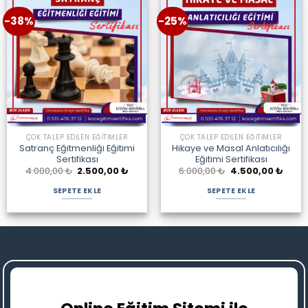
-38%
-25%
ÇOK TALEP EDILEN EĞITIMLER
ÇOK TALEP EDILEN EĞITIMLER
Satranç Eğitmenliği Eğitimi
Hikaye ve Masal Anlatıcılığı
Sertifikası
Eğitimi Sertifikası
Orijinal
Şu
Orijinal
Şu
4.000,00
₺
2.500,00
₺
6.000,00
₺
4.500,00
₺
fiyat:
andaki
fiyat:
andak
4.000,00 ₺.
fiyat:
6.000,00 ₺.
fiyat:
SEPETE EKLE
SEPETE EKLE
2.500,00 ₺.
4.500