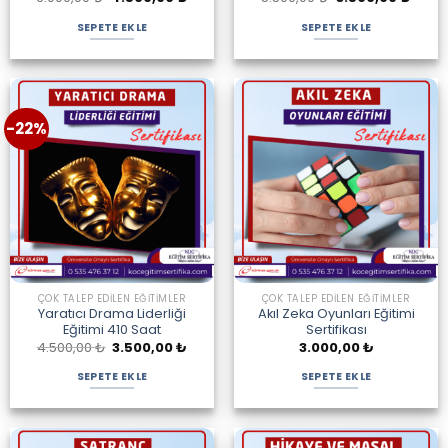
fiyat:
andaki
fiyat:
andak
6.000,00 ₺.
fiyat:
5.500,00 ₺.
fiyat:
SEPETE EKLE
SEPETE EKLE
4.500,00 ₺.
3.500
-22%
ÇOK TALEP EDILEN EĞITIMLER
ÇOK TALEP EDILEN EĞITIMLER
Yaratıcı Drama Liderliği
Akıl Zeka Oyunları Eğitimi
Eğitimi 410 Saat
Sertifikası
Orijinal
Şu
4.500,00
₺
3.500,00
₺
3.000,00
₺
fiyat:
andaki
4.500,00 ₺.
fiyat:
SEPETE EKLE
SEPETE EKLE
3.500,00 ₺.