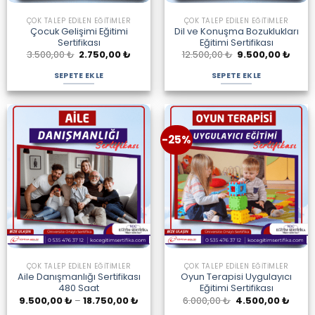
ÇOK TALEP EDILEN EĞITIMLER
ÇOK TALEP EDILEN EĞITIMLER
Çocuk Gelişimi Eğitimi
Dil ve Konuşma Bozuklukları
Sertifikası
Eğitimi Sertifikası
Orijinal
Şu
Orijinal
Şu
3.500,00
₺
2.750,00
₺
12.500,00
₺
9.500,00
₺
fiyat:
andaki
fiyat:
anda
3.500,00 ₺.
fiyat:
12.500,00 ₺.
fiyat:
SEPETE EKLE
SEPETE EKLE
2.750,00 ₺.
9.500
-25%
ÇOK TALEP EDILEN EĞITIMLER
ÇOK TALEP EDILEN EĞITIMLER
Aile Danışmanlığı Sertifikası
Oyun Terapisi Uygulayıcı
480 Saat
Eğitimi Sertifikası
Fiyat
Orijinal
Şu
9.500,00
₺
–
18.750,00
₺
6.000,00
₺
4.500,00
₺
aralığı:
fiyat:
andak