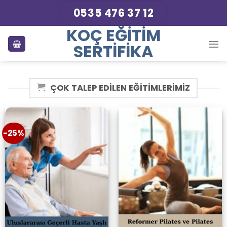
Skip
0535 476 37 12
to
KOÇ EĞITIM
content
SERTIFIKA
ÇOK TALEP EDİLEN EĞİTİMLERİMİZ
-25%