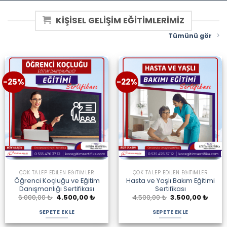
KİŞİSEL GELİŞİM EĞİTİMLERİMİZ
Tümünü gör
-25%
-22%
ÇOK TALEP EDILEN EĞITIMLER
ÇOK TALEP EDILEN EĞITIMLER
Öğrenci Koçluğu ve Eğitim
Hasta ve Yaşlı Bakım Eğitimi
Danışmanlığı Sertifikası
Sertifikası
Orijinal
Şu
Orijinal
Şu
6.000,00
₺
4.500,00
₺
4.500,00
₺
3.500,00
₺
fiyat:
andaki
fiyat:
andak
6.000,00 ₺.
fiyat:
4.500,00 ₺.
fiyat:
SEPETE EKLE
SEPETE EKLE
4.500,00 ₺.
3.500