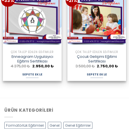
-33%
-21%
ÇOK TALEP EDILEN EĞITIMLER
ÇOK TALEP EDILEN EĞITIMLER
Enneagram Uygulayıcı
Çocuk Gelişimi Eğitimi
Eğitimi Sertifikası
Sertifikası
Orijinal
Şu
Orijinal
Şu
4.375,00
₺
2.950,00
₺
3.500,00
₺
2.750,00
₺
fiyat:
andaki
fiyat:
andak
4.375,00 ₺.
fiyat:
3.500,00 ₺.
fiyat:
SEPETE EKLE
SEPETE EKLE
2.950,00 ₺.
2.750,
ÜRÜN KATEGORILERI
Formatörlük Eğitimleri
Genel
Genel Eğitimler