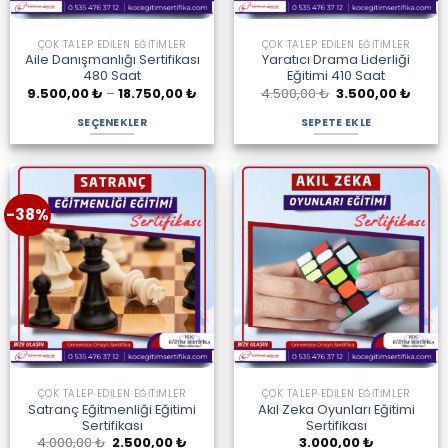
ÇOK TALEP EDILEN EĞITIMLER
ÇOK TALEP EDILEN EĞITIMLER
Aile Danışmanlığı Sertifikası
Yaratıcı Drama Liderliği
480 Saat
Eğitimi 410 Saat
Fiyat
Orijinal
Şu
9.500,00
₺
–
18.750,00
₺
4.500,00
₺
3.500,00
₺
aralığı:
fiyat:
andak
9.500,00 ₺
4.500,00 ₺.
fiyat:
SEÇENEKLER
SEPETE EKLE
-
3.500
18.750,00 ₺
Bu
ürünün
birden
fazla
-38%
varyasyonu
var.
Seçenekler
ürün
sayfasından
seçilebilir
ÇOK TALEP EDILEN EĞITIMLER
ÇOK TALEP EDILEN EĞITIMLER
Satranç Eğitmenliği Eğitimi
Akıl Zeka Oyunları Eğitimi
Sertifikası
Sertifikası
Orijinal
Şu
4.000,00
₺
2.500,00
₺
3.000,00
₺