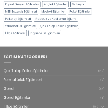
Kişisel Gelişim Eğitimleri
Koçluk Eğitimleri
Materyal
MEB Egzersiz Eğitimleri
Mesleki Eğitimler
Paket Eğitimler
Psikoloji Eğitimleri
Robotik ve Kodlama Eğitimi
Yabancı Dil Eğitimleri
Çok Talep Edilen Eğitimler
İl İlçe Eğitimler
İngilizce Dil Eğitimleri
EĞITIM KATEGORILERI
Çok Talep Edilen Eğitimler
(146)
Formatörlük Eğitimleri
(9)
Genel
(67)
Genel Eğitimler
(5)
İl İlçe Eğitimler
(162)