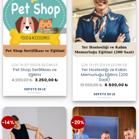
ÇOK TALEP EDILEN EĞITIMLER
ÇOK TALEP EDILEN EĞITIMLER
Pet Shop Sertifikası ve
Yer Hostesliği ve Kabin
Eğitimi
Memurluğu Eğitimi (200
Saat)
Orijinal
Şu
4.200,00
₺
3.250,00
₺
fiyat:
andaki
Orijinal
Şu
10.000,00
₺
6.500,00
₺
4.200,00 ₺.
fiyat:
fiyat:
anda
SEPETE EKLE
3.250,00 ₺.
10.000,00 ₺.
fiyat:
SEPETE EKLE
6.500
-14%
-20%