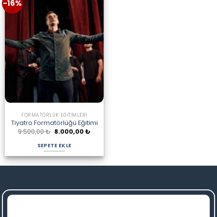
-16%
FORMATÖRLÜK EĞITIMLERI
Tiyatro Formatörlüğü Eğitimi
Orijinal
Şu
9.500,00
₺
8.000,00
₺
fiyat:
andaki
9.500,00 ₺.
fiyat:
SEPETE EKLE
8.000,00 ₺.