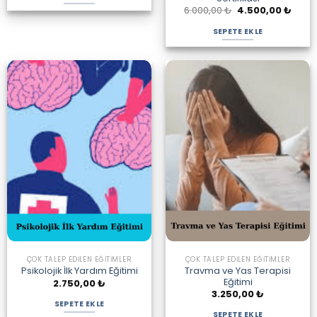
Orijinal
Şu
6.000,00
₺
4.500,00
₺
fiyat:
andak
6.000,00 ₺.
fiyat:
SEPETE EKLE
4.500
ÇOK TALEP EDILEN EĞITIMLER
ÇOK TALEP EDILEN EĞITIMLER
Travma ve Yas Terapisi
Psikolojik İlk Yardım Eğitimi
Eğitimi
2.750,00
₺
3.250,00
₺
SEPETE EKLE
SEPETE EKLE