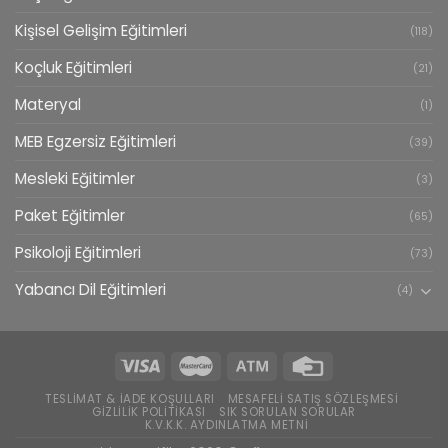
Kişisel Gelişim Eğitimleri
(118)
Koçluk Eğitimleri
(21)
Materyal
(1)
MEB Egzersiz Eğitimleri
(39)
Mesleki Eğitimler
(3)
Paket Eğitimler
(65)
Psikoloji Eğitimleri
(73)
Yabancı Dil Eğitimleri
(4)
TESLIMAT & İADE KOŞULLARI
MESAFELI SATIŞ SÖZLEŞMESI
GIZLILIK POLITIKASI
SIK SORULAN SORULAR
K.V.K.K. AYDINLATMA METNI