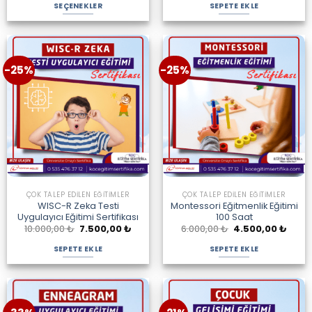
9.500,00 ₺
6.000,00 ₺.
fiyat:
SEÇENEKLER
SEPETE EKLE
-
4.500
18.750,00 ₺
Bu
ürünün
birden
fazla
-25%
-25%
varyasyonu
var.
Seçenekler
ürün
sayfasından
seçilebilir
ÇOK TALEP EDILEN EĞITIMLER
ÇOK TALEP EDILEN EĞITIMLER
WISC-R Zeka Testi
Montessori Eğitmenlik Eğitimi
Uygulayıcı Eğitimi Sertifikası
100 Saat
Orijinal
Şu
Orijinal
Şu
10.000,00
₺
7.500,00
₺
6.000,00
₺
4.500,00
₺
fiyat:
andaki
fiyat:
andak
10.000,00 ₺.
fiyat:
6.000,00 ₺.
fiyat:
SEPETE EKLE
SEPETE EKLE
7.500,00 ₺.
4.500