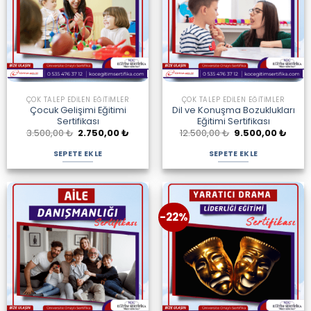
ÇOK TALEP EDILEN EĞITIMLER
ÇOK TALEP EDILEN EĞITIMLER
Çocuk Gelişimi Eğitimi
Dil ve Konuşma Bozuklukları
Sertifikası
Eğitimi Sertifikası
Orijinal
Şu
Orijinal
Şu
3.500,00
₺
2.750,00
₺
12.500,00
₺
9.500,00
₺
fiyat:
andaki
fiyat:
anda
3.500,00 ₺.
fiyat:
12.500,00 ₺.
fiyat:
SEPETE EKLE
SEPETE EKLE
2.750,00 ₺.
9.500
-22%