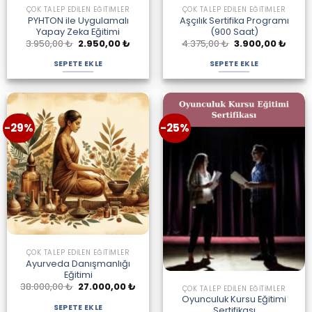
ÇOK TALEP EDILEN EĞITIMLER
ÇOK TALEP EDILEN EĞITIMLER
PYHTON ile Uygulamalı
Aşçılık Sertifika Programı
Yapay Zeka Eğitimi
(900 Saat)
Orijinal
Şu
Orijinal
Şu
3.950,00
₺
2.950,00
₺
4.375,00
₺
3.900,00
₺
fiyat:
andaki
fiyat:
andak
3.950,00 ₺.
fiyat:
4.375,00 ₺.
fiyat:
SEPETE EKLE
SEPETE EKLE
2.950,00 ₺.
3.900
-29%
-25%
ÇOK TALEP EDILEN EĞITIMLER
Ayurveda Danışmanlığı
Eğitimi
Orijinal
Şu
38.000,00
₺
27.000,00
₺
ÇOK TALEP EDILEN EĞITIMLER
fiyat:
andaki
Oyunculuk Kursu Eğitimi
38.000,00 ₺.
fiyat:
SEPETE EKLE
Sertifikası
27.000,00 ₺.