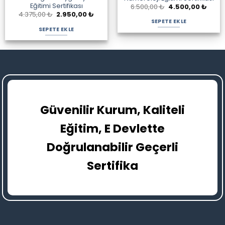
Eğitimi Sertifikası
Orijinal
Şu
6.500,00
₺
4.500,00
₺
fiyat:
andak
Orijinal
Şu
4.375,00
₺
2.950,00
₺
6.500,00 ₺.
fiyat:
fiyat:
andaki
SEPETE EKLE
4.500
4.375,00 ₺.
fiyat:
SEPETE EKLE
2.950,00 ₺.
Güvenilir Kurum, Kaliteli
Eğitim, E Devlette
Doğrulanabilir Geçerli
Sertifika