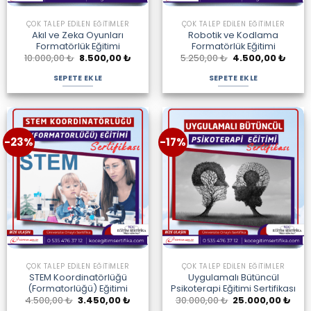
ÇOK TALEP EDILEN EĞITIMLER
ÇOK TALEP EDILEN EĞITIMLER
Akıl ve Zeka Oyunları
Robotik ve Kodlama
Formatörlük Eğitimi
Formatörlük Eğitimi
Orijinal
Şu
Orijinal
Şu
10.000,00
₺
8.500,00
₺
5.250,00
₺
4.500,00
₺
fiyat:
andaki
fiyat:
andak
10.000,00 ₺.
fiyat:
5.250,00 ₺.
fiyat:
SEPETE EKLE
SEPETE EKLE
8.500,00 ₺.
4.500
-23%
-17%
ÇOK TALEP EDILEN EĞITIMLER
ÇOK TALEP EDILEN EĞITIMLER
STEM Koordinatörlüğü
Uygulamalı Bütüncül
(Formatorlüğü) Eğitimi
Psikoterapi Eğitimi Sertifikası
Orijinal
Şu
Orijinal
Şu
4.500,00
₺
3.450,00
₺
30.000,00
₺
25.000,00
₺
fiyat:
andaki
fiyat:
anda