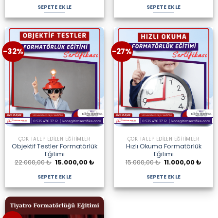
4.500,00 ₺.
fiyat:
30.000,00 ₺.
fiyat
SEPETE EKLE
SEPETE EKLE
3.450,00 ₺.
25.0
-32%
-27%
ÇOK TALEP EDILEN EĞITIMLER
ÇOK TALEP EDILEN EĞITIMLER
Objektif Testler Formatörlük
Hızlı Okuma Formatörlük
Eğitimi
Eğitimi
Orijinal
Şu
Orijinal
Şu
22.000,00
₺
15.000,00
₺
15.000,00
₺
11.000,00
₺
fiyat:
andaki
fiyat:
anda
22.000,00 ₺.
fiyat:
15.000,00 ₺.
fiyat:
SEPETE EKLE
SEPETE EKLE
15.000,00 ₺.
11.00