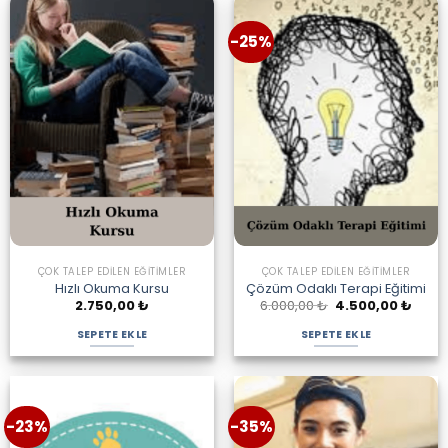
-25%
ÇOK TALEP EDILEN EĞITIMLER
ÇOK TALEP EDILEN EĞITIMLER
Hızlı Okuma Kursu
Çözüm Odaklı Terapi Eğitimi
Orijinal
Şu
2.750,00
₺
6.000,00
₺
4.500,00
₺
fiyat:
andak
6.000,00 ₺.
fiyat:
SEPETE EKLE
SEPETE EKLE
4.500
-23%
-35%