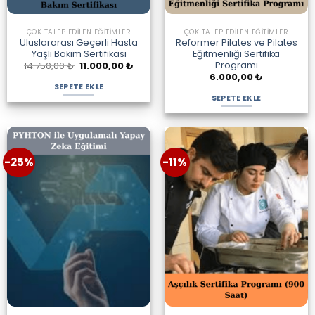
ÇOK TALEP EDILEN EĞITIMLER
ÇOK TALEP EDILEN EĞITIMLER
Uluslararası Geçerli Hasta
Reformer Pilates ve Pilates
Yaşlı Bakım Sertifikası
Eğitmenliği Sertifika
Programı
Orijinal
Şu
14.750,00
₺
11.000,00
₺
fiyat:
andaki
6.000,00
₺
14.750,00 ₺.
fiyat:
SEPETE EKLE
11.000,00 ₺.
SEPETE EKLE
-25%
-11%