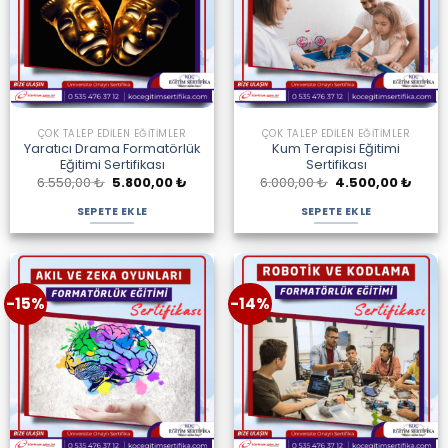
ÇOK TALEP EDILEN EĞITIMLER
ÇOK TALEP EDILEN EĞITIMLER
Yaratıcı Drama Formatörlük
Kum Terapisi Eğitimi
Eğitimi Sertifikası
Sertifikası
Orijinal
Şu
Orijinal
Şu
6.550,00
₺
5.800,00
₺
6.000,00
₺
4.500,00
₺
fiyat:
andaki
fiyat:
andak
6.550,00 ₺.
fiyat:
6.000,00 ₺.
fiyat:
SEPETE EKLE
SEPETE EKLE
5.800,00 ₺.
4.500
-15%
-14%