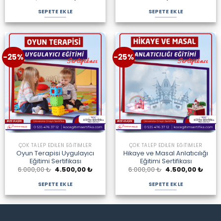
fiyat:
andaki
4.000,00 ₺.
fiyat:
SEPETE EKLE
SEPETE EKLE
2.500,00 ₺.
-25%
-25%
ÇOK TALEP EDILEN EĞITIMLER
ÇOK TALEP EDILEN EĞITIMLER
Oyun Terapisi Uygulayıcı
Hikaye ve Masal Anlatıcılığı
Eğitimi Sertifikası
Eğitimi Sertifikası
Orijinal
Şu
Orijinal
Şu
6.000,00
₺
4.500,00
₺
6.000,00
₺
4.500,00
₺
fiyat:
andaki
fiyat:
andak
6.000,00 ₺.
fiyat:
6.000,00 ₺.
fiyat:
SEPETE EKLE
SEPETE EKLE
4.500,00 ₺.
4.500