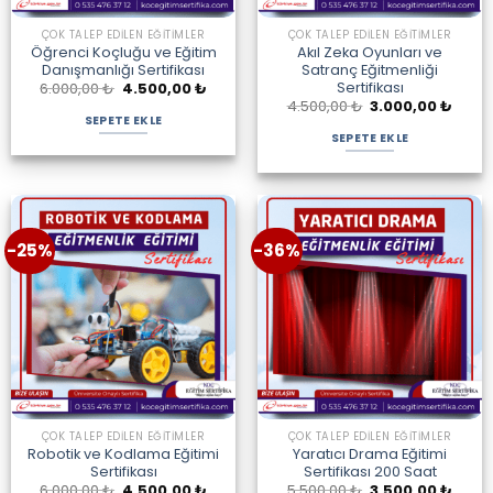
ÇOK TALEP EDILEN EĞITIMLER
ÇOK TALEP EDILEN EĞITIMLER
Öğrenci Koçluğu ve Eğitim
Akıl Zeka Oyunları ve
Danışmanlığı Sertifikası
Satranç Eğitmenliği
Sertifikası
Orijinal
Şu
6.000,00
₺
4.500,00
₺
fiyat:
andaki
Orijinal
Şu
4.500,00
₺
3.000,00
₺
6.000,00 ₺.
fiyat:
fiyat:
andak
SEPETE EKLE
4.500,00 ₺.
4.500,00 ₺.
fiyat:
SEPETE EKLE
3.000
-25%
-36%
ÇOK TALEP EDILEN EĞITIMLER
ÇOK TALEP EDILEN EĞITIMLER
Robotik ve Kodlama Eğitimi
Yaratıcı Drama Eğitimi
Sertifikası
Sertifikası 200 Saat
Orijinal
Şu
Orijinal
Şu
6.000,00
₺
4.500,00
₺
5.500,00
₺
3.500,00
₺