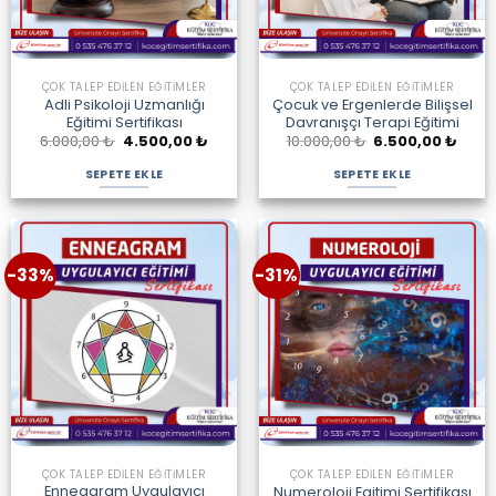
ÇOK TALEP EDILEN EĞITIMLER
ÇOK TALEP EDILEN EĞITIMLER
Adli Psikoloji Uzmanlığı
Çocuk ve Ergenlerde Bilişsel
Eğitimi Sertifikası
Davranışçı Terapi Eğitimi
Orijinal
Şu
Orijinal
Şu
6.000,00
₺
4.500,00
₺
10.000,00
₺
6.500,00
₺
fiyat:
andaki
fiyat:
anda
6.000,00 ₺.
fiyat:
10.000,00 ₺.
fiyat:
SEPETE EKLE
SEPETE EKLE
4.500,00 ₺.
6.500
-33%
-31%
ÇOK TALEP EDILEN EĞITIMLER
ÇOK TALEP EDILEN EĞITIMLER
Enneagram Uygulayıcı
Numeroloji Egitimi Sertifikası