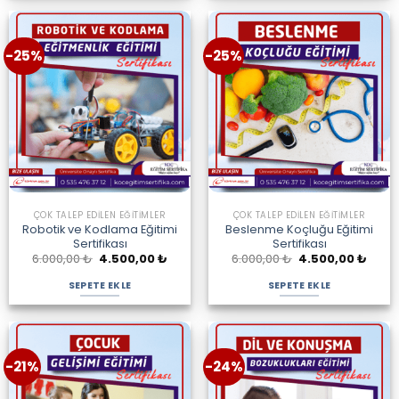
-25%
-25%
ÇOK TALEP EDILEN EĞITIMLER
ÇOK TALEP EDILEN EĞITIMLER
Robotik ve Kodlama Eğitimi
Beslenme Koçluğu Eğitimi
Sertifikası
Sertifikası
Orijinal
Şu
Orijinal
Şu
6.000,00
₺
4.500,00
₺
6.000,00
₺
4.500,00
₺
fiyat:
andaki
fiyat:
andak
6.000,00 ₺.
fiyat:
6.000,00 ₺.
fiyat:
SEPETE EKLE
SEPETE EKLE
4.500,00 ₺.
4.500
-21%
-24%