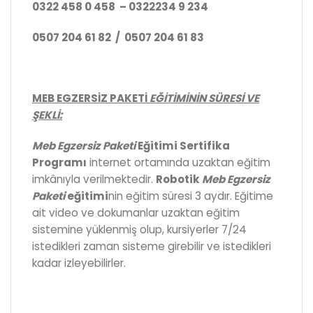
0322 458 0 458 – 0322234 9 234
0507 204 61 82 / 0507 204 61 83
MEB EGZERSİZ PAKETİ
EĞİTİMİNİN SÜRESİ VE
ŞEKLİ:
Meb Egzersiz Paketi
Eğitimi Sertifika
Programı
internet ortamında uzaktan eğitim
imkânıyla verilmektedir.
Robotik
Meb Egzersiz
Paketi
eğitimi
nin eğitim süresi 3 aydır. Eğitime
ait video ve dokumanlar uzaktan eğitim
sistemine yüklenmiş olup, kursiyerler 7/24
istedikleri zaman sisteme girebilir ve istedikleri
kadar izleyebilirler.