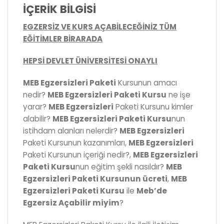
İÇERİK BİLGİSİ
EGZERSİZ VE KURS AÇABİLECEĞİNİZ TÜM
EĞİTİMLER BİRARADA
HEPSİ DEVLET ÜNİVERSİTESİ ONAYLI
MEB Egzersizleri Paketi
Kursunun amacı
nedir?
MEB Egzersizleri Paketi Kursu
ne işe
yarar?
MEB Egzersizleri
Paketi Kursunu kimler
alabilir?
MEB Egzersizleri Paketi Kursu
nun
istihdam alanları nelerdir?
MEB Egzersizleri
Paketi Kursunun kazanımları,
MEB Egzersizleri
Paketi Kursunun içeriği nedir?,
MEB Egzersizleri
Paketi Kursu
nun eğitim şekli nasıldır?
MEB
Egzersizleri Paketi Kursunun ücreti
,
MEB
Egzersizleri Paketi Kursu
ile
Meb’de
Egzersiz Açabilir miyim
?