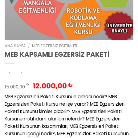
ANA SAYFA
/
MEB EGZERSIZ EĞITIMLERI
MEB KAPSAMLI EGZERSİZ PAKETİ
Orijinal
Şu
12.000,00
₺
₺
15.000,00
fiyat:
andaki
MEB Egzersizleri Paketi Kursunun amacı nedir? MEB
15.000,00 ₺.
fiyat:
Egzersizleri Paketi Kursu ne işe yarar? MEB Egzersizleri
12.000,00 ₺.
Paketi Kursunu kimler alabilir? MEB Egzersizleri Paketi
Kursunun istihdam alanları nelerdir? MEB Egzersizleri
Paketi Kursunun kazanımları, MEB Egzersizleri Paketi
Kursunun içeriği nedir?, MEB Egzersizleri Paketi Kursunun