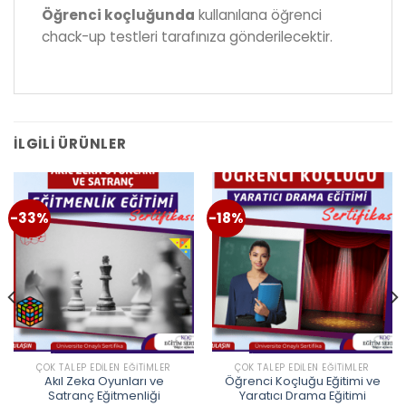
Öğrenci koçluğunda
kullanılana öğrenci
chack-up testleri tarafınıza gönderilecektir.
İLGILI ÜRÜNLER
-33%
-18%
ÇOK TALEP EDILEN EĞITIMLER
ÇOK TALEP EDILEN EĞITIMLER
Akıl Zeka Oyunları ve
Öğrenci Koçluğu Eğitimi ve
Satranç Eğitmenliği
Yaratıcı Drama Eğitimi