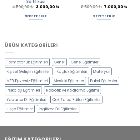
Sertifikası
Orijinal
Şu
Orijinal
Şu
4.500,00
₺
3.000,00
₺
8.500,00
₺
7.000,00
₺
aki
fiyat:
andaki
fiyat:
andak
t:
4.500,00 ₺.
fiyat:
8.500,00 ₺.
fiyat:
SEPETE EKLE
SEPETE EKLE
500,00 ₺.
3.000,00 ₺.
7.000,
ÜRÜN KATEGORILERI
Formatörlük Eğitimleri
Genel
Genel Eğitimler
Kişisel Gelişim Eğitimleri
Koçluk Eğitimleri
Materyal
MEB Egzersiz Eğitimleri
Mesleki Eğitimler
Paket Eğitimler
Psikoloji Eğitimleri
Robotik ve Kodlama Eğitimi
Yabancı Dil Eğitimleri
Çok Talep Edilen Eğitimler
İl İlçe Eğitimler
İngilizce Dil Eğitimleri
EĞITIM KATEGORILERI