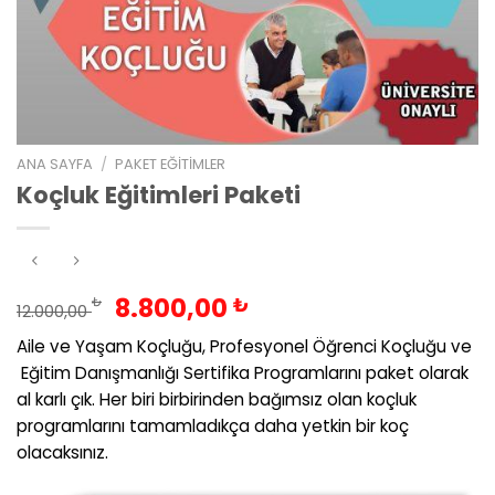
ANA SAYFA
/
PAKET EĞITIMLER
Koçluk Eğitimleri Paketi
Orijinal
Şu
8.800,00
₺
₺
12.000,00
fiyat:
andaki
Aile ve Yaşam Koçluğu, Profesyonel Öğrenci Koçluğu ve
12.000,00 ₺.
fiyat:
Eğitim Danışmanlığı Sertifika Programlarını paket olarak
8.800,00 ₺.
al karlı çık. Her biri birbirinden bağımsız olan koçluk
programlarını tamamladıkça daha yetkin bir koç
olacaksınız.