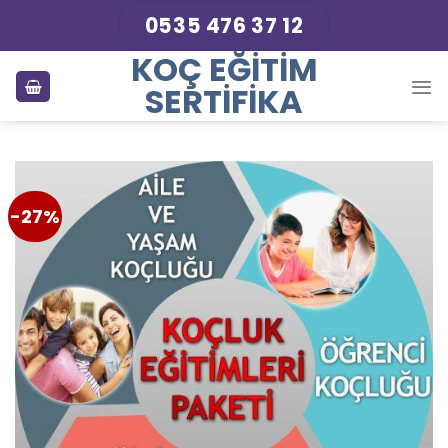
Skip
0535 476 37 12
to
KOÇ EĞITIM
content
SERTIFIKA
-27%