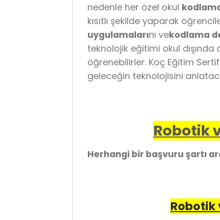
nedenle her özel okul
kodlama
kısıtlı şekilde yaparak öğrenci
uygulamaları
nı ve
kodlama de
teknolojik eğitimi okul dışında
öğrenebilirler. Koç Eğitim Sert
geleceğin teknolojisini anlata
Robotik v
Herhangi bir başvuru şartı a
Robotik 