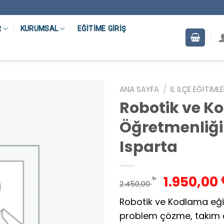
R
KURUMSAL
EĞITIME GIRIŞ
ANA SAYFA
/
İL İLÇE EĞITIML
Robotik ve K
Öğretmenliği
Isparta
Orijinal
1.950,00
₺
2.450,00
fiyat:
Robotik ve Kodlama eği
2.450,00
problem çözme, takım ça