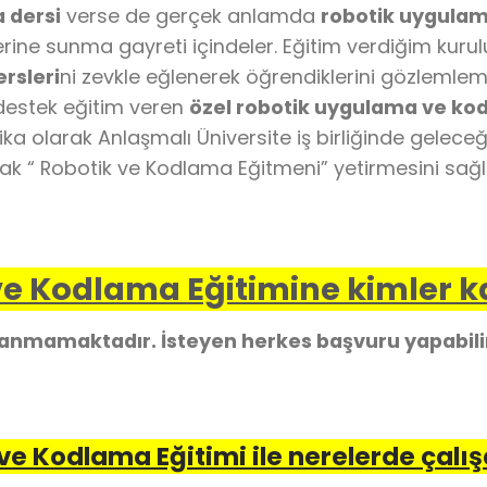
 dersi
verse de gerçek anlamda
robotik uygula
lerine sunma gayreti içindeler. Eğitim verdiğim kuru
rsleri
ni zevkle eğlenerek öğrendiklerini gözlemlem
 destek eğitim veren
özel robotik uygulama ve kod
ifika olarak Anlaşmalı Üniversite iş birliğinde gelec
cak “ Robotik ve Kodlama Eğitmeni” yetirmesini sağl
e Kodlama Eğitimine kimler ka
ranmamaktadır. İsteyen herkes başvuru yapabili
ve Kodlama Eğitimi ile nerelerde çalış