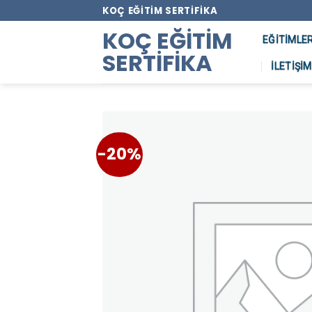
Skip
KOÇ EĞITIM SERTIFIKA
to
KOÇ EĞITIM
EĞITIMLE
content
SERTIFIKA
İLETIŞIM
-20%