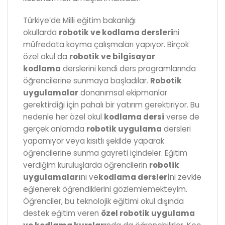
Türkiye’de Milli eğitim bakanlığı
okullarda
robotik ve kodlama dersleri
ni
müfredata koyma çalışmaları yapıyor. Birçok
özel okul da
robotik ve bilgisayar
kodlama
derslerini kendi ders programlarında
öğrencilerine sunmaya başladılar.
Robotik
uygulamalar
donanımsal ekipmanlar
gerektirdiği için pahalı bir yatırım gerektiriyor. Bu
nedenle her özel okul
kodlama dersi
verse de
gerçek anlamda
robotik uygulama
dersleri
yapamıyor veya kısıtlı şekilde yaparak
öğrencilerine sunma gayreti içindeler. Eğitim
verdiğim kuruluşlarda öğrencilerin
robotik
uygulamaları
nı ve
kodlama dersleri
ni zevkle
eğlenerek öğrendiklerini gözlemlemekteyim.
Öğrenciler, bu teknolojik eğitimi okul dışında
destek eğitim veren
özel robotik uygulama