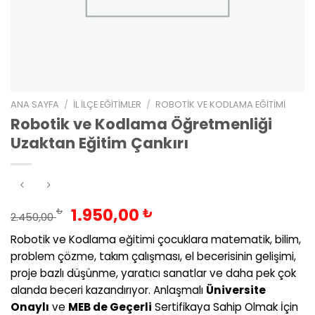
ANA SAYFA
/
İL İLÇE EĞITIMLER
/
ROBOTIK VE KODLAMA EĞITIMI
Robotik ve Kodlama Öğretmenliği
Uzaktan Eğitim Çankırı
Orijinal
Şu
1.950,00
₺
₺
2.450,00
fiyat:
andaki
Robotik ve Kodlama eğitimi çocuklara matematik, bilim,
2.450,00 ₺.
fiyat:
problem çözme, takım çalışması, el becerisinin gelişimi,
1.950,00 ₺.
proje bazlı düşünme, yaratıcı sanatlar ve daha pek çok
alanda beceri kazandırıyor. Anlaşmalı
Üniversite
Onaylı
ve
MEB de Geçerli
Sertifikaya Sahip Olmak İçin