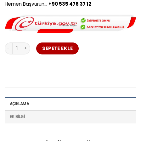
Hemen Başvurun…
+90 535 476 37 12
Robotik ve Kodlama Öğretmenliği Uzaktan Eğitim Çankırı 
SEPETE EKLE
AÇIKLAMA
EK BILGI