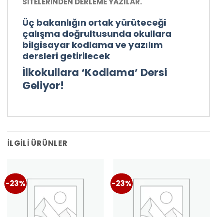
SİTELERİNDEN DERLEME YAZILAR.
Üç bakanlığın ortak yürüteceği
çalışma doğrultusunda okullara
bilgisayar kodlama ve yazılım
dersleri getirilecek
İlkokullara ‘Kodlama’ Dersi
Geliyor!
İLGILI ÜRÜNLER
-23%
-23%