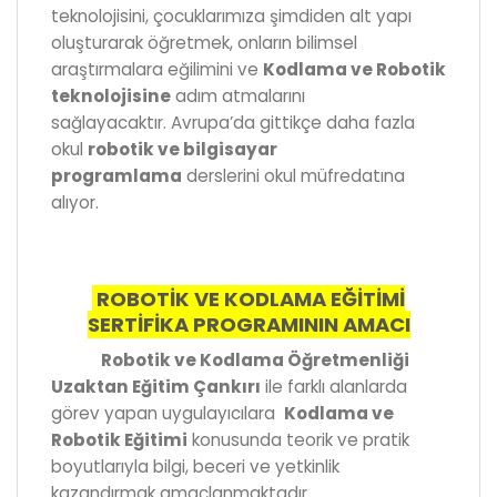
teknolojisini, çocuklarımıza şimdiden alt yapı
oluşturarak öğretmek, onların bilimsel
araştırmalara eğilimini ve
Kodlama ve Robotik
teknolojisine
adım atmalarını
sağlayacaktır. Avrupa’da gittikçe daha fazla
okul
robotik ve bilgisayar
programlama
derslerini okul müfredatına
alıyor.
ROBOTİK VE KODLAMA EĞİTİMİ
SERTİFİKA PROGRAMININ AMACI
Robotik ve Kodlama Öğretmenliği
Uzaktan Eğitim Çankırı
ile farklı alanlarda
görev yapan uygulayıcılara
Kodlama ve
Robotik Eğitimi
konusunda teorik ve pratik
boyutlarıyla bilgi, beceri ve yetkinlik
kazandırmak amaçlanmaktadır.