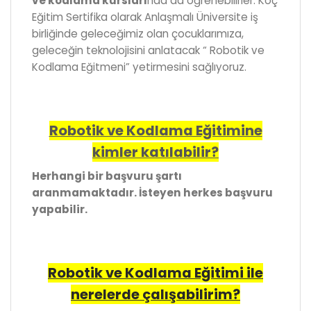
ve kodlama kursları
nda da öğrenebilirler. Koç
Eğitim Sertifika olarak Anlaşmalı Üniversite iş
birliğinde geleceğimiz olan çocuklarımıza,
geleceğin teknolojisini anlatacak “ Robotik ve
Kodlama Eğitmeni” yetirmesini sağlıyoruz.
Robotik ve Kodlama Eğitimine
kimler katılabilir?
Herhangi bir başvuru şartı
aranmamaktadır. İsteyen herkes başvuru
yapabilir.
Robotik ve Kodlama Eğitimi ile
nerelerde çalışabilirim?