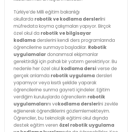
Türkiye’de Milli eğitim bakanlığı
okullarda
robotik ve kodlama dersleri
ni
müfredata koyma çalışmaları yapıyor. Birçok
özel okul da
robotik ve bilgisayar
kodlama
derslerini kendi ders programlarında
öğrencilerine sunmaya başladılar.
Robotik
uygulamalar
donanımsal ekipmanlar
gerektirdiği için pahalı bir yatırım gerektiriyor. Bu
nedenle her özel okul
kodlama dersi
verse de
gerçek anlamda
robotik uygulama
dersleri
yapamıyor veya kısıtlı şekilde yaparak
öğrencilerine sunma gayreti içindeler. Eğitim
verdiğim kuruluşlarda öğrencilerin
robotik
uygulamaları
nı ve
kodlama dersleri
ni zevkle
eğlenerek öğrendiklerini gözlemlemekteyim.
Öğrenciler, bu teknolojik eğitimi okul dışında
destek eğitim veren
özel robotik uygulama