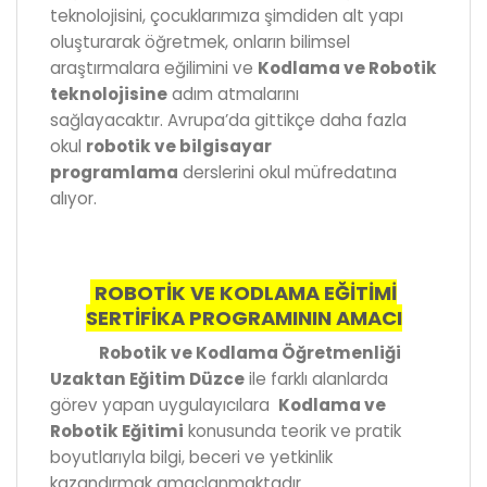
teknolojisini, çocuklarımıza şimdiden alt yapı
oluşturarak öğretmek, onların bilimsel
araştırmalara eğilimini ve
Kodlama ve Robotik
teknolojisine
adım atmalarını
sağlayacaktır. Avrupa’da gittikçe daha fazla
okul
robotik ve bilgisayar
programlama
derslerini okul müfredatına
alıyor.
ROBOTİK VE KODLAMA EĞİTİMİ
SERTİFİKA PROGRAMININ AMACI
Robotik ve Kodlama Öğretmenliği
Uzaktan Eğitim Düzce
ile farklı alanlarda
görev yapan uygulayıcılara
Kodlama ve
Robotik Eğitimi
konusunda teorik ve pratik
boyutlarıyla bilgi, beceri ve yetkinlik
kazandırmak amaçlanmaktadır.