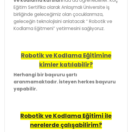
ve kodlama kursları
nda da öğrenebilirler. Koç
Eğitim Sertifika olarak Anlaşmalı Üniversite iş
birliğinde geleceğimiz olan çocuklarımıza,
geleceğin teknolojisini anlatacak “ Robotik ve
Kodlama Eğitmeni” yetirmesini sağlıyoruz.
Robotik ve Kodlama Eğitimine
kimler katılabilir?
Herhangi bir başvuru şartı
aranmamaktadır. İsteyen herkes başvuru
yapabilir.
Robotik ve Kodlama Eğitimi ile
nerelerde çalışabilirim?