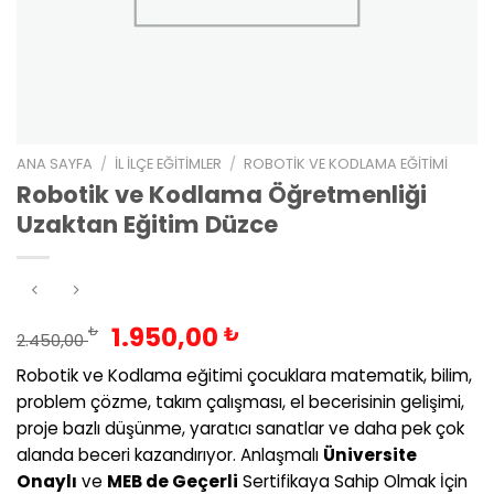
ANA SAYFA
/
İL İLÇE EĞITIMLER
/
ROBOTIK VE KODLAMA EĞITIMI
Robotik ve Kodlama Öğretmenliği
Uzaktan Eğitim Düzce
Orijinal
Şu
1.950,00
₺
₺
2.450,00
fiyat:
andaki
Robotik ve Kodlama eğitimi çocuklara matematik, bilim,
2.450,00 ₺.
fiyat:
problem çözme, takım çalışması, el becerisinin gelişimi,
1.950,00 ₺.
proje bazlı düşünme, yaratıcı sanatlar ve daha pek çok
alanda beceri kazandırıyor. Anlaşmalı
Üniversite
Onaylı
ve
MEB de Geçerli
Sertifikaya Sahip Olmak İçin