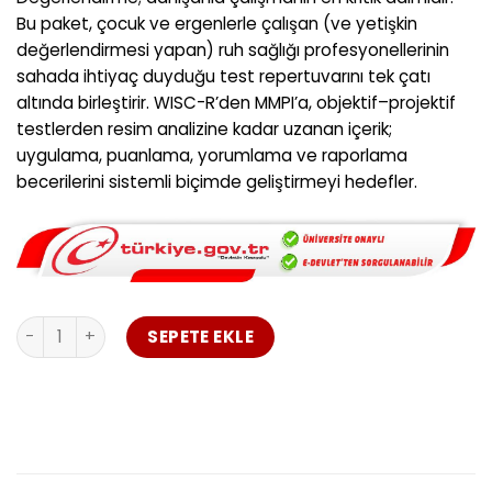
25.000,00 ₺.
fiyat:
Bu paket, çocuk ve ergenlerle çalışan (ve yetişkin
17.500,00 ₺.
değerlendirmesi yapan) ruh sağlığı profesyonellerinin
sahada ihtiyaç duyduğu test repertuvarını tek çatı
altında birleştirir. WISC-R’den MMPI’a, objektif–projektif
testlerden resim analizine kadar uzanan içerik;
uygulama, puanlama, yorumlama ve raporlama
becerilerini sistemli biçimde geliştirmeyi hedefler.
Psikolojik Değerlendirme Testleri Eğitim Paketi adet
SEPETE EKLE