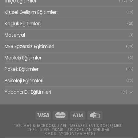
İl İlçe Eğitimler
(162)
Kişisel Gelişim Eğitimleri
(118)
Koçluk Eğitimleri
(21)
Materyal
(1)
MEB Egzersiz Eğitimleri
(39)
Mesleki Eğitimler
(3)
Paket Eğitimler
(65)
Psikoloji Eğitimleri
(73)
Yabancı Dil Eğitimleri
(4)
TESLIMAT & İADE KOŞULLARI
MESAFELI SATIŞ SÖZLEŞMESI
GIZLILIK POLITIKASI
SIK SORULAN SORULAR
K.V.K.K. AYDINLATMA METNI