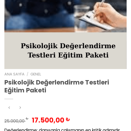
ANA SAYFA
/
GENEL
Psikolojik Değerlendirme Testleri
Eğitim Paketi
Orijinal
Şu
17.500,00
₺
₺
25.000,00
fiyat:
andaki
Değerlendirme; danışanla çalışmanın en kritik adımıdır.