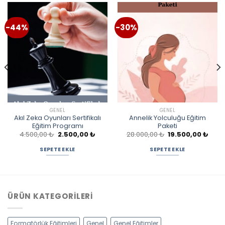
-44%
-30%
GENEL
GENEL
Akıl Zeka Oyunları Sertifikalı
Annelik Yolculuğu Eğitim
Eğitim Programı
Paketi
Orijinal
Şu
Orijinal
Şu
4.500,00
₺
2.500,00
₺
28.000,00
₺
19.500,00
₺
ki
fiyat:
andaki
fiyat:
anda
4.500,00 ₺.
fiyat:
28.000,00 ₺.
fiyat:
SEPETE EKLE
SEPETE EKLE
0,00 ₺.
2.500,00 ₺.
19.50
ÜRÜN KATEGORILERI
Formatörlük Eğitimleri
Genel
Genel Eğitimler