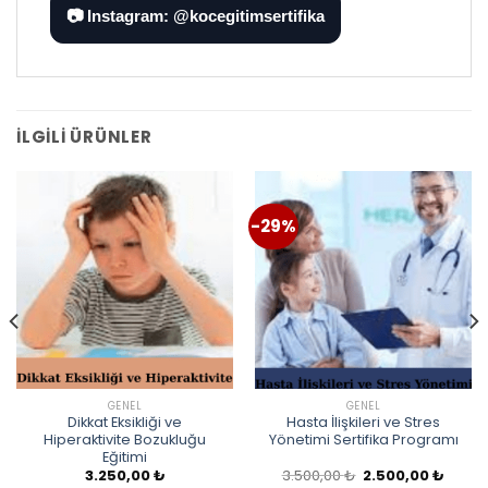
📷 Instagram: @kocegitimsertifika
İLGILI ÜRÜNLER
-29%
GENEL
GENEL
Dikkat Eksikliği ve
Hasta İlişkileri ve Stres
Hiperaktivite Bozukluğu
Yönetimi Sertifika Programı
Eğitimi
Orijinal
Şu
3.250,00
₺
3.500,00
₺
2.500,00
₺
ki
fiyat:
andak