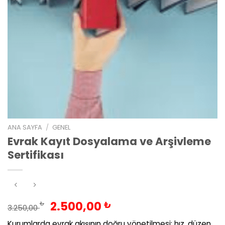
ANA SAYFA
/
GENEL
Evrak Kayıt Dosyalama ve Arşivleme
Sertifikası
Orijinal
Şu
2.500,00
₺
₺
3.250,00
fiyat:
andaki
Kurumlarda evrak akışının doğru yönetilmesi; hız, düzen,