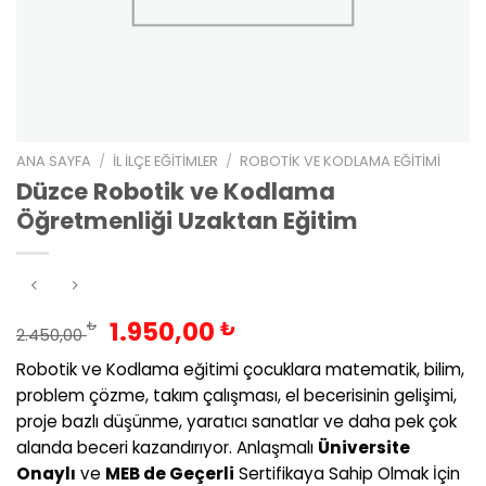
ANA SAYFA
/
İL İLÇE EĞITIMLER
/
ROBOTIK VE KODLAMA EĞITIMI
Düzce Robotik ve Kodlama
Öğretmenliği Uzaktan Eğitim
Orijinal
Şu
1.950,00
₺
₺
2.450,00
fiyat:
andaki
Robotik ve Kodlama eğitimi çocuklara matematik, bilim,
2.450,00 ₺.
fiyat:
problem çözme, takım çalışması, el becerisinin gelişimi,
1.950,00 ₺.
proje bazlı düşünme, yaratıcı sanatlar ve daha pek çok
alanda beceri kazandırıyor. Anlaşmalı
Üniversite
Onaylı
ve
MEB de Geçerli
Sertifikaya Sahip Olmak İçin