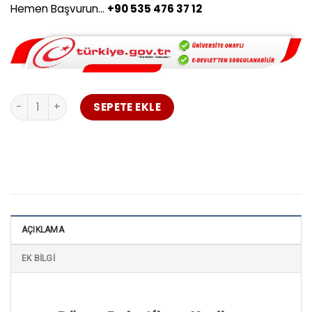
Hemen Başvurun…
+90 535 476 37 12
Düzce Robotik ve Kodlama Öğretmenliği Uzaktan Eğitim a
SEPETE EKLE
AÇIKLAMA
EK BILGI