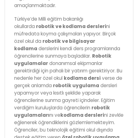
amaçlanmaktadır.
Türkiye’de Milli eğitim bakanlığı
okullarda
robotik ve kodlama dersleri
ni
müfredata koyma çalışmaları yapıyor. Birçok
özel okul da
robotik ve bilgisayar
kodlama
derslerini kendi ders programlarında
öğrencilerine sunmaya başladılar.
Robotik
uygulamalar
donanımsal ekipmanlar
gerektirdiği için pahalı bir yatırım gerektiriyor. Bu
nedenle her özel okul
kodlama dersi
verse de
gerçek anlamda
robotik uygulama
dersleri
yapamıyor veya kısıtlı şekilde yaparak
öğrencilerine sunma gayreti içindeler. Eğitim
verdiğim kuruluşlarda öğrencilerin
robotik
uygulamaları
nı ve
kodlama dersleri
ni zevkle
eğlenerek öğrendiklerini gözlemlemekteyim.
Öğrenciler, bu teknolojik eğitimi okul dışında
destek eğitim veren
özel robotik uygulama