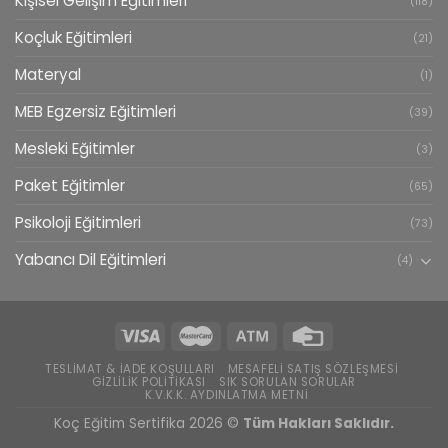
Kişisel Gelişim Eğitimleri
(118)
Koçluk Eğitimleri
(21)
Materyal
(1)
MEB Egzersiz Eğitimleri
(39)
Mesleki Eğitimler
(3)
Paket Eğitimler
(65)
Psikoloji Eğitimleri
(73)
Yabancı Dil Eğitimleri
(4)
TESLIMAT & İADE KOŞULLARI
MESAFELI SATIŞ SÖZLEŞMESI
GIZLILIK POLITIKASI
SIK SORULAN SORULAR
K.V.K.K. AYDINLATMA METNI
Koç Eğitim Sertifika 2026 ©
Tüm Hakları Saklıdır.