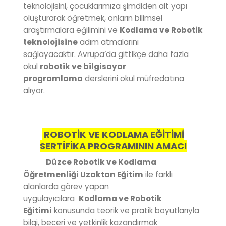
teknolojisini, çocuklarımıza şimdiden alt yapı
oluşturarak öğretmek, onların bilimsel
araştırmalara eğilimini ve
Kodlama ve Robotik
teknolojisine
adım atmalarını
sağlayacaktır. Avrupa’da gittikçe daha fazla
okul
robotik ve bilgisayar
programlama
derslerini okul müfredatına
alıyor.
ROBOTİK VE KODLAMA EĞİTİMİ
SERTİFİKA PROGRAMININ AMACI
Düzce Robotik ve Kodlama
Öğretmenliği Uzaktan Eğitim
ile farklı
alanlarda görev yapan
uygulayıcılara
Kodlama ve Robotik
Eğitimi
konusunda teorik ve pratik boyutlarıyla
bilgi, beceri ve yetkinlik kazandırmak