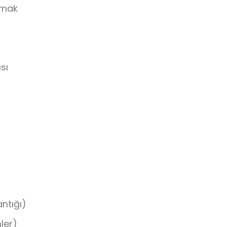
şmak
sı
ntığı)
ler)