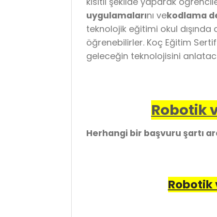
kısıtlı şekilde yaparak öğrenci
uygulamaları
nı ve
kodlama de
teknolojik eğitimi okul dışında
öğrenebilirler. Koç Eğitim Sert
geleceğin teknolojisini anlata
Robotik v
Herhangi bir başvuru şartı a
Robotik 