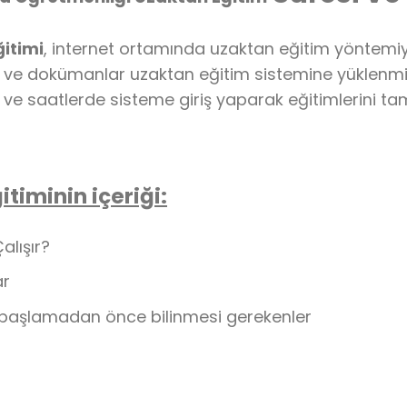
timi
, internet ortamında uzaktan eğitim yöntemiyl
r ve dokümanlar uzaktan eğitim sistemine yüklenmiş 
ün ve saatlerde sisteme giriş yaparak eğitimlerini ta
timinin içeriği:
alışır?
ar
başlamadan önce bilinmesi gerekenler