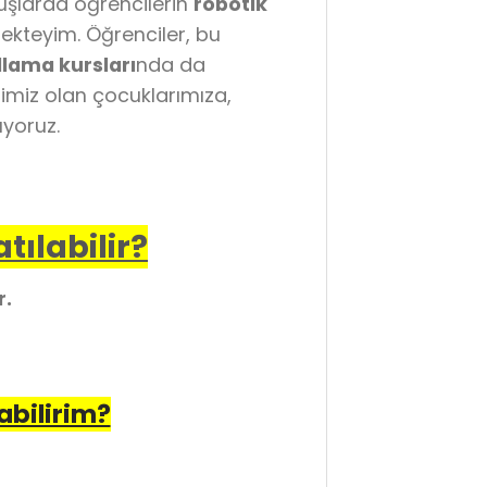
luşlarda öğrencilerin
robotik
ekteyim. Öğrenciler, bu
lama kursları
nda da
eğimiz olan çocuklarımıza,
ıyoruz.
tılabilir?
r.
abilirim?