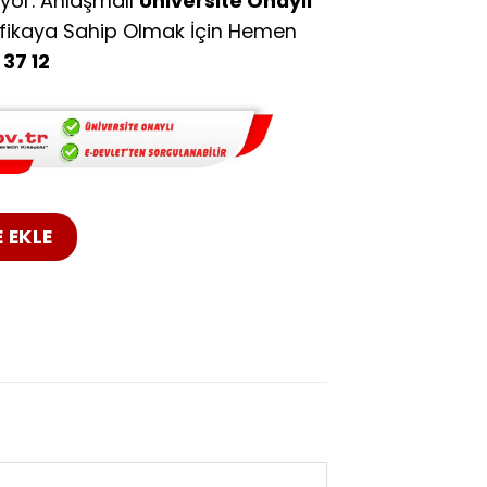
ıyor. Anlaşmalı
Üniversite Onaylı
ifikaya Sahip Olmak İçin Hemen
37 12
lama Öğretmenliği Uzaktan Eğitim adet
 EKLE