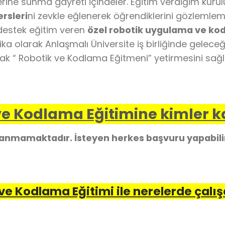
lerine sunma gayreti içindeler. Eğitim verdiğim kuru
rsleri
ni zevkle eğlenerek öğrendiklerini gözlemlem
 destek eğitim veren
özel robotik uygulama ve kod
ifika olarak Anlaşmalı Üniversite iş birliğinde gelec
cak “ Robotik ve Kodlama Eğitmeni” yetirmesini sağl
e Kodlama Eğitimine kimler ka
ranmamaktadır. İsteyen herkes başvuru yapabili
ve Kodlama Eğitimi ile nerelerde çalış