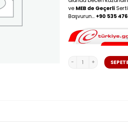
alanda beceri kazandır
ve
MEB de Geçerli
Sert
Başvurun…
+90 535 476 
Trabzon Robotik ve Kod
SEPETE