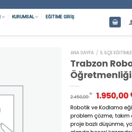
R
KURUMSAL
EĞITIME GIRIŞ
ANA SAYFA
/
İL İLÇE EĞITIML
Trabzon Robo
Öğretmenliği
Orijinal
1.950,00
₺
2.450,00
fiyat:
Robotik ve Kodlama eği
2.450,00
problem çözme, takım ça
proje bazlı düşünme, ya