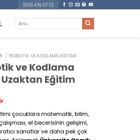
0535 476 37 12
Ara:
ER
/
ROBOTIK VE KODLAMA EĞITIMI
tik ve Kodlama
 Uzaktan Eğitim
Şu
₺
andaki
timi çocuklara matematik, bilim,
 ₺.
fiyat:
lışması, el becerisinin gelişimi,
1.950,00 ₺.
ratıcı sanatlar ve daha pek çok