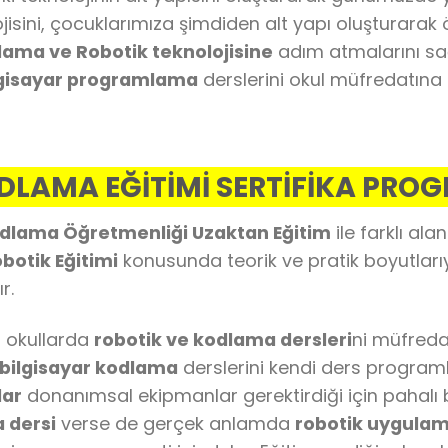
isini, çocuklarımıza şimdiden alt yapı oluşturarak 
ama ve Robotik teknolojisine
adım atmalarını sağ
ilgisayar programlama
derslerini okul müfredatına a
DLAMA EĞİTİMİ SERTİFİKA PRO
odlama Öğretmenliği Uzaktan Eğitim
ile farklı al
botik Eğitimi
konusunda teorik ve pratik boyutlarıyla
r.
ğı okullarda
robotik ve kodlama dersleri
ni müfreda
 bilgisayar kodlama
derslerini kendi ders program
lar
donanımsal ekipmanlar gerektirdiği için pahalı bi
 dersi
verse de gerçek anlamda
robotik uygula