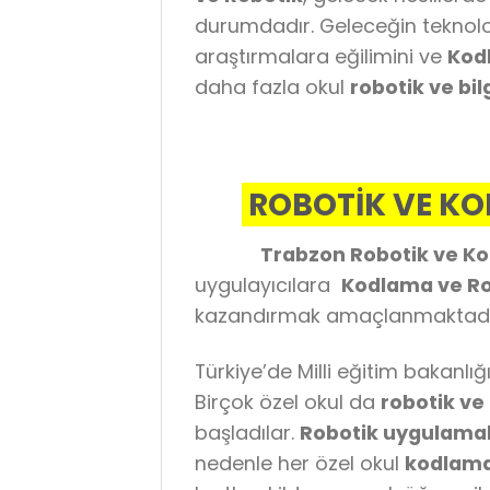
durumdadır. Geleceğin teknoloj
araştırmalara eğilimini ve
Kodl
daha fazla okul
robotik ve b
ROBOTİK VE KO
Trabzon Robotik ve K
uygulayıcılara
Kodlama ve Ro
kazandırmak amaçlanmaktadı
Türkiye’de Milli eğitim bakanlı
Birçok özel okul da
robotik ve
başladılar.
Robotik uygulama
nedenle her özel okul
kodlama