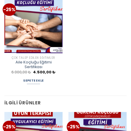
-25%
ÇOK TALEP EDILEN EĞITIMLER
Aile Koçluğu Eğitimi
Sertifikası
Orijinal
Şu
6.000,00
₺
4.500,00
₺
fiyat:
andaki
6.000,00 ₺.
fiyat:
SEPETE EKLE
4.500,00 ₺.
İLGILI ÜRÜNLER
-25%
-25%