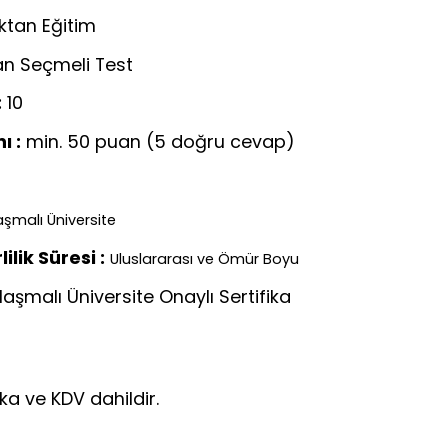
ktan Eğitim
n Seçmeli Test
:
10
ı :
min. 50 puan (5 doğru cevap)
şmalı Üniversite
lik Süresi :
Uluslararası ve Ömür Boyu
aşmalı Üniversite Onaylı Sertifika
ika ve KDV dahildir.