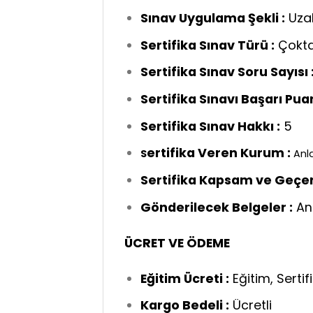
Sınav Uygulama Şekli :
Uza
Sertifika Sınav Türü :
Çokta
Sertifika Sınav Soru Sayısı 
Sertifika Sınavı Başarı Puan
Sertifika Sınav Hakkı :
5
ertifika Veren Kurum :
S
Anla
Sertifika Kapsam ve Geçerli
Gönderilecek Belgeler :
Anl
ÜCRET VE ÖDEME
Eğitim Ücreti :
Eğitim, Sertif
Kargo Bedeli :
Ücretli