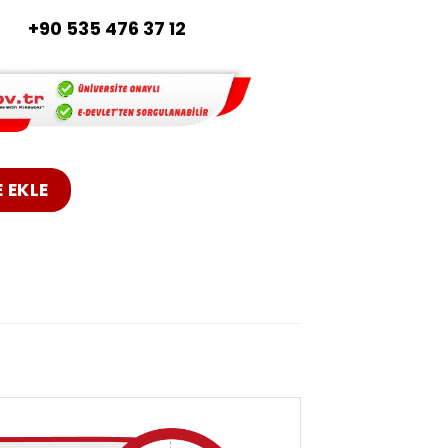
başvur. Üniversite sertifikası
sin.
+90 535 476 37 12
Sertifikası adet
 EKLE