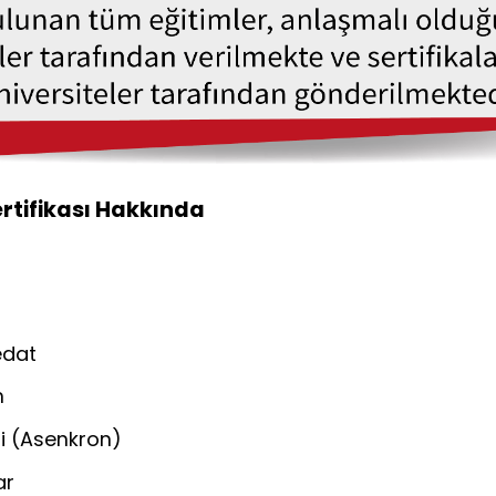
ertifikası Hakkında
edat
m
i (Asenkron)
ar