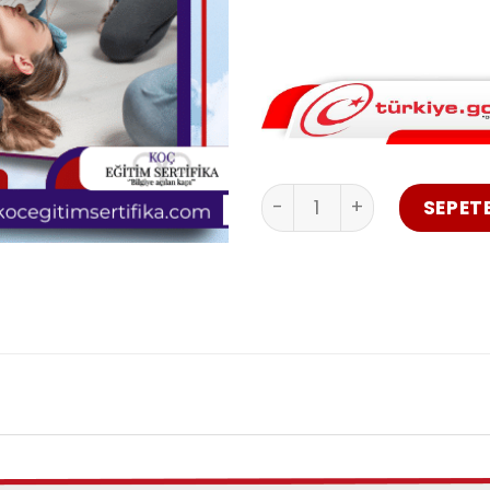
kursumuza online olarak 
adresinize kargo ile gel
Temel İlk Yardım Eğitimi 
SEPETE