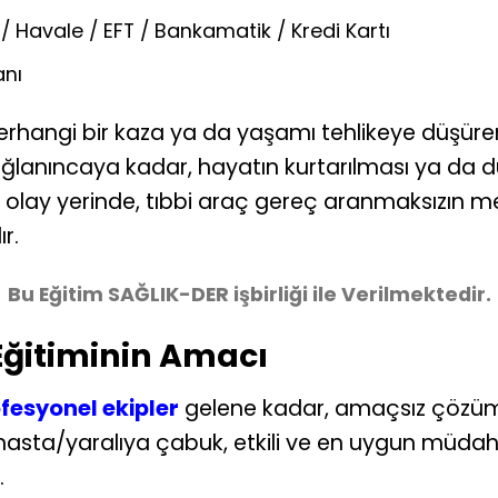
/ Havale / EFT / Bankamatik / Kredi Kartı
anı
herhangi bir kaza ya da yaşamı tehlikeye düşüre
ı sağlanıncaya kadar, hayatın kurtarılması ya d
olay yerinde, tıbbi araç gereç aranmaksızın m
r.
Bu Eğitim SAĞLIK-DER işbirliği ile Verilmektedir.
Eğitiminin Amacı
fesyonel ekipler
gelene kadar, amaçsız çözüm
sta/yaralıya çabuk, etkili ve en uygun müdaha
.