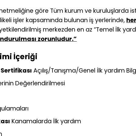
önetmeliğine göre Tüm kurum ve kuruluşlarda i
hlikeli işler kapsamında bulunan iş yerlerinde,
her
tkilendirilmiş merkezden en az “Temel İlk yardım
undurulması zorunludur.”
imi İçeriği
Sertifikası
Açılış/Tanışma/Genel İlk yardım Bilgi
rinin Değerlendirilmesi
ulamaları
kası
Kanamalarda İlk yardım
m