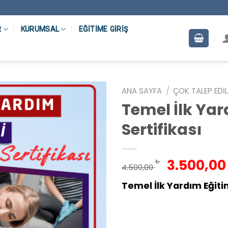
R
KURUMSAL
EĞITIME GIRIŞ
ANA SAYFA
/
ÇOK TALEP EDIL
Temel İlk Yar
Sertifikası
Orijinal
3.500,0
₺
4.500,00
fiyat:
Temel İlk Yardım Eğiti
4.500,00
Onaylı Uzaktan Eğitim Pr
Yükselin ve Öz geçmişin