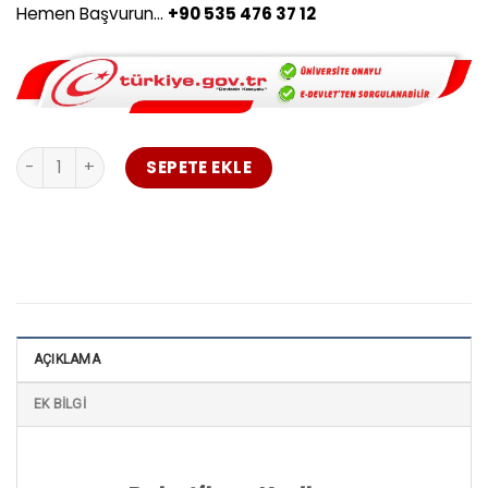
Hemen Başvurun…
+90 535 476 37 12
Robotik ve Kodlama Öğretmenliği Uzaktan Eğitim Sinop ad
SEPETE EKLE
AÇIKLAMA
EK BILGI