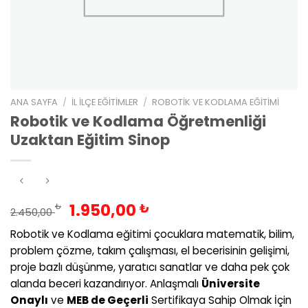
ANA SAYFA
/
İL İLÇE EĞITIMLER
/
ROBOTIK VE KODLAMA EĞITIMI
Robotik ve Kodlama Öğretmenliği
Uzaktan Eğitim Sinop
Orijinal
Şu
1.950,00
₺
₺
2.450,00
fiyat:
andaki
Robotik ve Kodlama eğitimi çocuklara matematik, bilim,
2.450,00 ₺.
fiyat:
problem çözme, takım çalışması, el becerisinin gelişimi,
1.950,00 ₺.
proje bazlı düşünme, yaratıcı sanatlar ve daha pek çok
alanda beceri kazandırıyor. Anlaşmalı
Üniversite
Onaylı
ve
MEB de Geçerli
Sertifikaya Sahip Olmak İçin