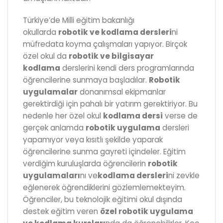
Türkiye’de Milli eğitim bakanlığı
okullarda
robotik ve kodlama dersleri
ni
müfredata koyma çalışmaları yapıyor. Birçok
özel okul da
robotik ve bilgisayar
kodlama
derslerini kendi ders programlarında
öğrencilerine sunmaya başladılar.
Robotik
uygulamalar
donanımsal ekipmanlar
gerektirdiği için pahalı bir yatırım gerektiriyor. Bu
nedenle her özel okul
kodlama dersi
verse de
gerçek anlamda
robotik uygulama
dersleri
yapamıyor veya kısıtlı şekilde yaparak
öğrencilerine sunma gayreti içindeler. Eğitim
verdiğim kuruluşlarda öğrencilerin
robotik
uygulamaları
nı ve
kodlama dersleri
ni zevkle
eğlenerek öğrendiklerini gözlemlemekteyim.
Öğrenciler, bu teknolojik eğitimi okul dışında
destek eğitim veren
özel robotik uygulama