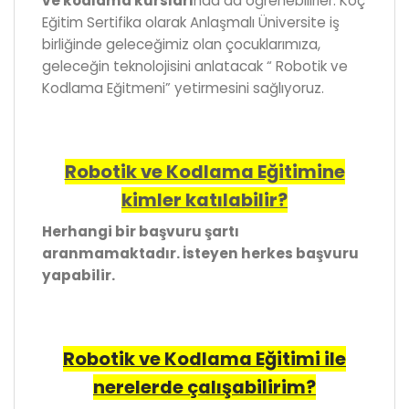
ve kodlama kursları
nda da öğrenebilirler. Koç
Eğitim Sertifika olarak Anlaşmalı Üniversite iş
birliğinde geleceğimiz olan çocuklarımıza,
geleceğin teknolojisini anlatacak “ Robotik ve
Kodlama Eğitmeni” yetirmesini sağlıyoruz.
Robotik ve Kodlama Eğitimine
kimler katılabilir?
Herhangi bir başvuru şartı
aranmamaktadır. İsteyen herkes başvuru
yapabilir.
Robotik ve Kodlama Eğitimi ile
nerelerde çalışabilirim?