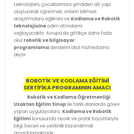
teknolojisini, çocuklarımıza şimdiden alt yapı
oluşturarak öğretmek, onların bilimsel
araştırmalara eğilimini ve
Kodlama ve Robotik
teknolojisine
adım atmalarını
sağlayacaktır. Avrupa’da gittikçe daha fazla
okul
robotik ve bilgisayar
programlama
derslerini okul müfredatına
alıyor.
ROBOTİK VE KODLAMA EĞİTİMİ
SERTİFİKA PROGRAMININ AMACI
Robotik ve Kodlama Öğretmenliği
Uzaktan Eğitim Sinop
ile farklı alanlarda görev
yapan uygulayıcılara
Kodlama ve Robotik
Eğitimi
konusunda teorik ve pratik boyutlarıyla
bilgi, beceri ve yetkinlik kazandırmak
amaçlanmaktadır.