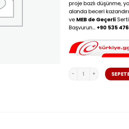
proje bazlı düşünme, ya
alanda beceri kazandır
ve
MEB de Geçerli
Sert
Başvurun…
+90 535 476 
Robotik ve Kodlama Öğr
SEPETE