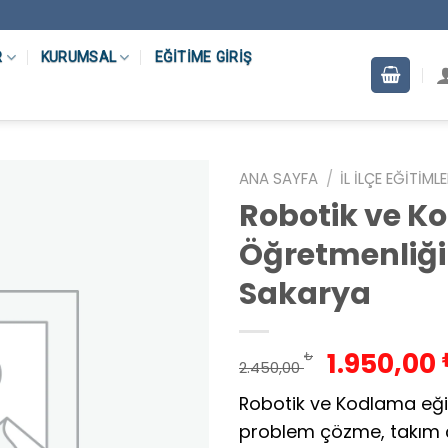
R
KURUMSAL
EĞITIME GIRIŞ
ANA SAYFA
/
İL İLÇE EĞITIML
Robotik ve K
Öğretmenliği
Sakarya
Orijinal
1.950,00
₺
2.450,00
fiyat:
Robotik ve Kodlama eği
2.450,00
problem çözme, takım ça