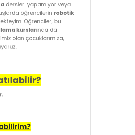
ma
dersleri yapamıyor veya
luşlarda öğrencilerin
robotik
ekteyim. Öğrenciler, bu
lama kursları
nda da
eğimiz olan çocuklarımıza,
ıyoruz.
tılabilir?
r.
abilirim?