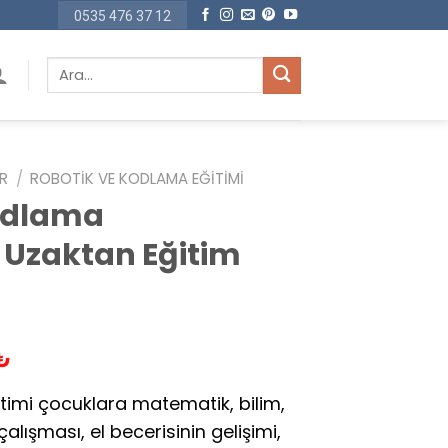
0535 476 37 12
Ara:
ER
/
ROBOTIK VE KODLAMA EĞITIMI
odlama
 Uzaktan Eğitim
Şu
₺
andaki
timi çocuklara matematik, bilim,
 ₺.
fiyat:
lışması, el becerisinin gelişimi,
1.950,00 ₺.