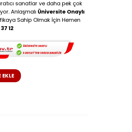
ratıcı sanatlar ve daha pek çok
ıyor. Anlaşmalı
Üniversite Onaylı
ifikaya Sahip Olmak İçin Hemen
37 12
etmenliği Uzaktan Eğitim Sakarya adet
 EKLE