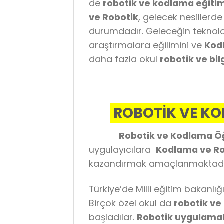
de
robotik ve kodlama eğiti
ve Robotik
, gelecek nesillerde
durumdadır. Geleceğin teknoloj
araştırmalara eğilimini ve
Kodl
daha fazla okul
robotik ve b
ROBOTİK VE KO
Robotik ve Kodlama Öğ
uygulayıcılara
Kodlama ve Ro
kazandırmak amaçlanmaktadı
Türkiye’de Milli eğitim bakanlı
Birçok özel okul da
robotik ve
başladılar.
Robotik uygulama