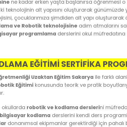
mine
ne kadar erken yaşta başlanırsa öğrenmesi o 
 ki teknolojinin alt yapısını oluşturarak günümüzde 
isini, çocuklarımıza şimdiden alt yapı oluşturarak 
ama ve Robotik teknolojisine
adım atmalarını sağ
ilgisayar programlama
derslerini okul müfredatına a
DLAMA EĞİTİMİ SERTİFİKA PRO
retmenliği Uzaktan Eğitim Sakarya
ile farklı al
botik Eğitimi
konusunda teorik ve pratik boyutlarıyla
r.
ğı okullarda
robotik ve kodlama dersleri
ni müfreda
 bilgisayar kodlama
derslerini kendi ders program
lar
donanımsal ekipmanlar gerektirdiği için pahalı bi