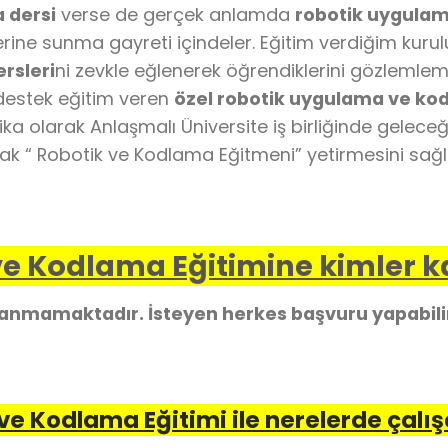
 dersi
verse de gerçek anlamda
robotik uygula
lerine sunma gayreti içindeler. Eğitim verdiğim kuru
rsleri
ni zevkle eğlenerek öğrendiklerini gözlemlem
 destek eğitim veren
özel robotik uygulama ve kod
ifika olarak Anlaşmalı Üniversite iş birliğinde gelec
cak “ Robotik ve Kodlama Eğitmeni” yetirmesini sağl
e Kodlama Eğitimine kimler ka
ranmamaktadır. İsteyen herkes başvuru yapabili
ve Kodlama Eğitimi ile nerelerde çalış