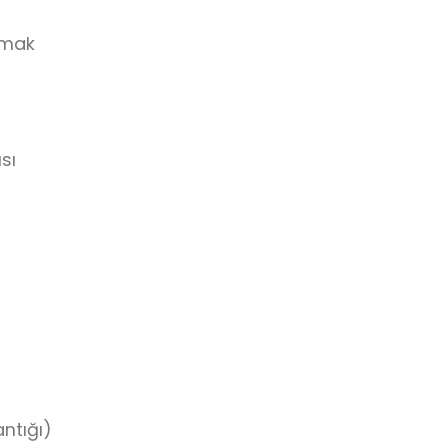
şmak
sı
ntığı)