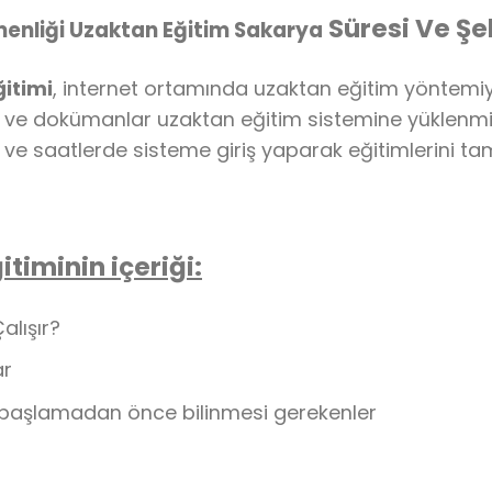
Süresi Ve Şek
enliği Uzaktan Eğitim Sakarya
timi
, internet ortamında uzaktan eğitim yöntemiyl
r ve dokümanlar uzaktan eğitim sistemine yüklenmiş 
ün ve saatlerde sisteme giriş yaparak eğitimlerini ta
timinin içeriği:
alışır?
ar
başlamadan önce bilinmesi gerekenler