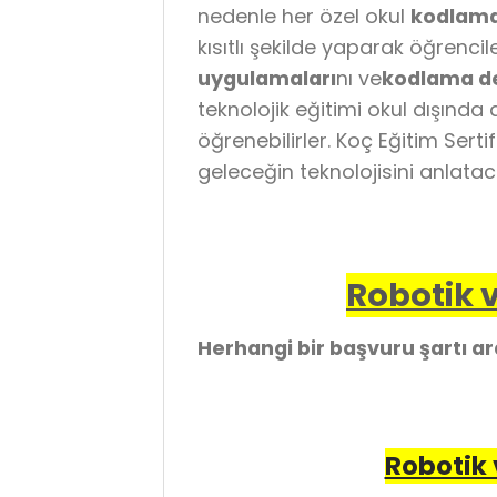
nedenle her özel okul
kodlama
kısıtlı şekilde yaparak öğrenci
uygulamaları
nı ve
kodlama de
teknolojik eğitimi okul dışında
öğrenebilirler. Koç Eğitim Sert
geleceğin teknolojisini anlata
Robotik v
Herhangi bir başvuru şartı a
Robotik 