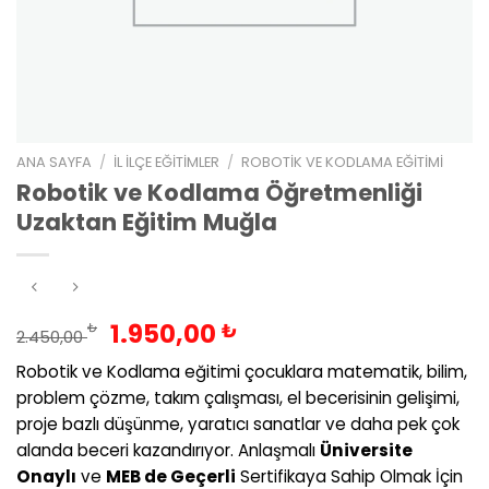
ANA SAYFA
/
İL İLÇE EĞITIMLER
/
ROBOTIK VE KODLAMA EĞITIMI
Robotik ve Kodlama Öğretmenliği
Uzaktan Eğitim Muğla
Orijinal
Şu
1.950,00
₺
₺
2.450,00
fiyat:
andaki
Robotik ve Kodlama eğitimi çocuklara matematik, bilim,
2.450,00 ₺.
fiyat:
problem çözme, takım çalışması, el becerisinin gelişimi,
1.950,00 ₺.
proje bazlı düşünme, yaratıcı sanatlar ve daha pek çok
alanda beceri kazandırıyor. Anlaşmalı
Üniversite
Onaylı
ve
MEB de Geçerli
Sertifikaya Sahip Olmak İçin