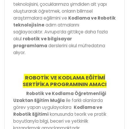
teknolojisini, çocuklarımıza şimdiden alt yapı
oluşturarak öğretmek, onların bilimsel
araştırmalara eğilimini ve
Kodlama ve Robotik
teknolojisine
adım atmalarını
sağlayacaktır. Avrupa’da gittikçe daha fazla
okul
robotik ve bilgisayar
programlama
derslerini okul müfredatına
alıyor.
ROBOTİK VE KODLAMA EĞİTİMİ
SERTİFİKA PROGRAMININ AMACI
Robotik ve Kodlama Öğretmenliği
Uzaktan Eğitim Muğla
ile farklı alanlarda
görev yapan uygulayıcılara
Kodlama ve
Robotik Eğitimi
konusunda teorik ve pratik
boyutlarıyla bilgi, beceri ve yetkinlik
kazandırmak amaçlanmaktadır.