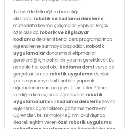
Türkiye’de Milli eğitim bakanlığı
okullarda
robotik ve kodlama dersleri
ni
müfredata koyma çalışmaları yapıyor. Birçok
özel okul da
robotik ve bilgisayar
kodlama
derslerini kendi ders programlarında
öğrencilerine sunmaya başladılar.
Robotik
uygulamalar
donanımsal ekipmanlar
gerektirdiği için pahalı bir yatırım gerektiriyor. Bu
nedenle her özel okul
kodlama dersi
verse de
gerçek anlamda
robotik uygulama
dersleri
yapamıyor veya kısıtlı şekilde yaparak
öğrencilerine sunma gayreti içindeler. Eğitim
verdiğim kuruluşlarda öğrencilerin
robotik
uygulamaları
nı ve
kodlama dersleri
ni zevkle
eğlenerek öğrendiklerini gözlemlemekteyim.
Öğrenciler, bu teknolojik eğitimi okul dışında
destek eğitim veren
özel robotik uygulama