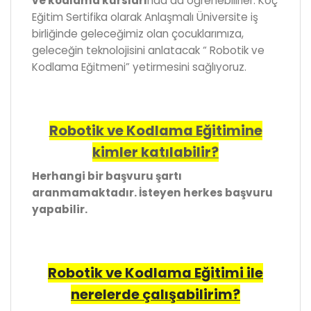
ve kodlama kursları
nda da öğrenebilirler. Koç
Eğitim Sertifika olarak Anlaşmalı Üniversite iş
birliğinde geleceğimiz olan çocuklarımıza,
geleceğin teknolojisini anlatacak “ Robotik ve
Kodlama Eğitmeni” yetirmesini sağlıyoruz.
Robotik ve Kodlama Eğitimine
kimler katılabilir?
Herhangi bir başvuru şartı
aranmamaktadır. İsteyen herkes başvuru
yapabilir.
Robotik ve Kodlama Eğitimi ile
nerelerde çalışabilirim?