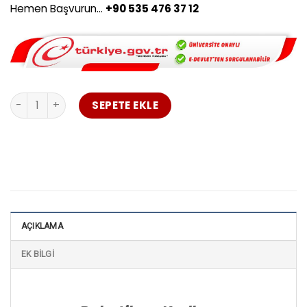
Hemen Başvurun…
+90 535 476 37 12
Robotik ve Kodlama Öğretmenliği Uzaktan Eğitim Muğla a
SEPETE EKLE
AÇIKLAMA
EK BILGI