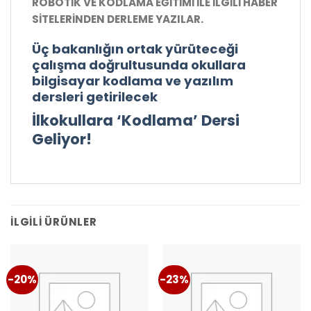
ROBOTİK VE KODLAMA EĞİTİMİ İLE İLGİLİ HABER
SİTELERİNDEN DERLEME YAZILAR.
Üç bakanlığın ortak yürüteceği
çalışma doğrultusunda okullara
bilgisayar kodlama ve yazılım
dersleri getirilecek
İlkokullara ‘Kodlama’ Dersi
Geliyor!
İLGILI ÜRÜNLER
-20%
-23%