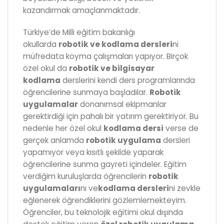
kazandırmak amaçlanmaktadır.
Türkiye’de Milli eğitim bakanlığı
okullarda
robotik ve kodlama dersleri
ni
müfredata koyma çalışmaları yapıyor. Birçok
özel okul da
robotik ve bilgisayar
kodlama
derslerini kendi ders programlarında
öğrencilerine sunmaya başladılar.
Robotik
uygulamalar
donanımsal ekipmanlar
gerektirdiği için pahalı bir yatırım gerektiriyor. Bu
nedenle her özel okul
kodlama dersi
verse de
gerçek anlamda
robotik uygulama
dersleri
yapamıyor veya kısıtlı şekilde yaparak
öğrencilerine sunma gayreti içindeler. Eğitim
verdiğim kuruluşlarda öğrencilerin
robotik
uygulamaları
nı ve
kodlama dersleri
ni zevkle
eğlenerek öğrendiklerini gözlemlemekteyim.
Öğrenciler, bu teknolojik eğitimi okul dışında