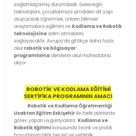
sağlamlaştırmış durumdadır. Geleceğin
teknolojisini, çocuklarımıza şimdiden alt yapı
oluşturarak öğretmek, onların bilimsel
araştırmalara eğilimini ve
Kodlama ve Robotik
teknolojisine
adım atmalarını
sağlayacaktır. Avrupa’da gittikçe daha fazla
okul
robotik ve bilgisayar
programlama
derslerini okul müfredatına
alıyor.
ROBOTİK VE KODLAMA EĞİTİMİ
SERTİFİKA PROGRAMININ AMACI
Robotik ve Kodlama Öğretmenliği
Uzaktan Eğitim Eskişehir
ile farklı alanlarda
görev yapan uygulayıcılara
Kodlama ve
Robotik Eğitimi
konusunda teorik ve pratik
boyutlarıyla bilgi, beceri ve yetkinlik