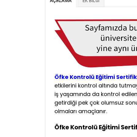
AÇIKLAMA
EK BILGI
Öfke Kontrolü Eğitimi Sertif
etkilerini kontrol altında tut
iş yaşamında da kontrol edileme
getirdiği pek çok olumsuz sonuçl
olmaları amaçlanır.
Öfke Kontrolü Eğitimi Sert