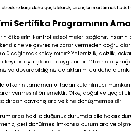
ve streslere karşı daha güçlü kılarak, dirençlerini arttırmak hede
timi Sertifika Programının Ama
lerin öfkelerini kontrol edebilmeleri sağlanır. İnsan
endisine ve çevresine zarar vermeden doğru olara
olü sağlamak kolay mıdır? Yetersizlik, acizlik, kıskanç
 öfkeyi ortaya çıkaran duygulardır. Öfkenin kaynağı
iniz ve doyurabildiğiniz de aktarımı da daha olumlu 
mızda öfkenin tamamen ortadan kaldırılması müm
rar vermesini önlemektir. Öfke, doğal ve geçici bi
 saldırgan davranışlara ve kine dönüşmemesidir.
rumlarda haklı olduğunuz durumda bile haksız duruma
emeniz, geri dönülmesi imkansız durumlara ve piş