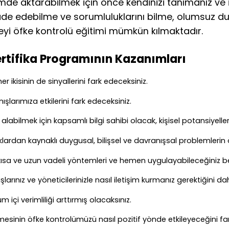
biçimde aktarabilmek için önce kendinizi tanımanız ve i
fade edebilme ve sorumluluklarını bilme, olumsuz du
meyi öfke kontrolü eğitimi mümkün kılmaktadır.
ertifika Programının Kazanımları
r ikisinin de sinyallerini fark edeceksiniz.
şlarımıza etkilerini fark edeceksiniz.
alabilmek için kapsamlı bilgi sahibi olacak, kişisel potansiyelle
lardan kaynaklı duygusal, bilişsel ve davranışsal problemleri
 kısa ve uzun vadeli yöntemleri ve hemen uygulayabileceğiniz be
arınız ve yöneticilerinizle nasıl iletişim kurmanız gerektiğini 
içi verimliliği arttırmış olacaksınız.
esinin öfke kontrolümüzü nasıl pozitif yönde etkileyeceğini far