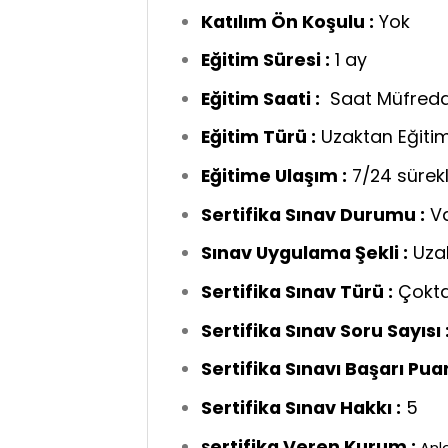
Katılım Ön Koşulu :
Yok
Eğitim Süresi :
1 ay
Eğitim Saati :
Saat Müfred
Eğitim Türü :
Uzaktan Eğiti
Eğitime Ulaşım :
7/24 sürekl
Sertifika Sınav Durumu :
V
Sınav Uygulama Şekli :
Uza
Sertifika Sınav Türü :
Çokta
Sertifika Sınav Soru Sayısı 
Sertifika Sınavı Başarı Puan
Sertifika Sınav Hakkı :
5
ertifika Veren Kurum :
S
Anla