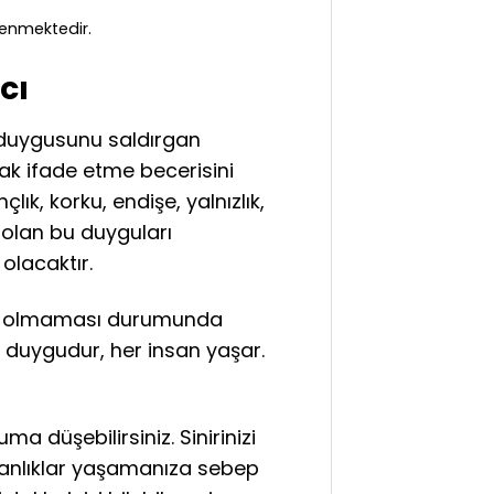
flenmektedir.
cı
ın duygusunu saldırgan
k ifade etme becerisini
lık, korku, endişe, yalnızlık,
 olan bu duyguları
olacaktır.
kün olmaması durumunda
r duygudur, her insan yaşar.
 düşebilirsiniz. Sinirinizi
manlıklar yaşamanıza sebep