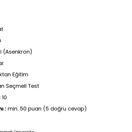
at
m
i (Asenkron)
ar
ktan Eğitim
n Seçmeli Test
:
10
ı :
min. 50 puan (5 doğru cevap)
şmalı Üniversite