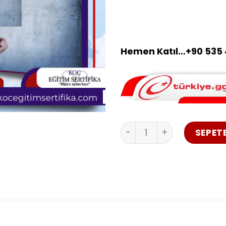
kaçınılmaz olup, maliye
sonuçları itibarıyla olduk
kursiyerlerin bilgi ve b
Hemen Katıl…
+90 535 
Öfke Kontrolü Eğitimi Ser
SEPETE