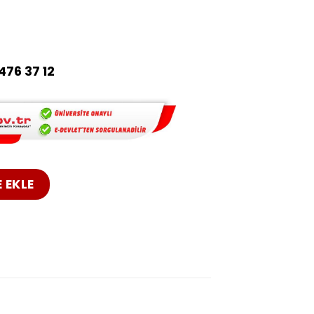
tleri ve getirdiği pek çok olumsuz
ça önemli bir konu ile ilgili
eceriye sahip olmaları amaçlanır.
476 37 12
tifikası adet
 EKLE