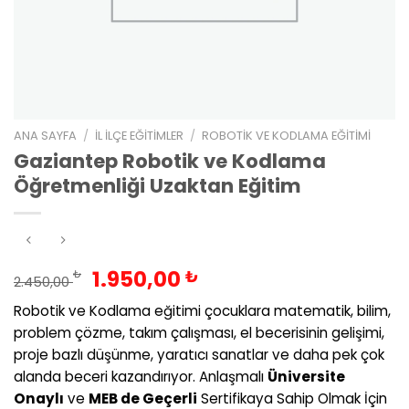
ANA SAYFA
/
İL İLÇE EĞITIMLER
/
ROBOTIK VE KODLAMA EĞITIMI
Gaziantep Robotik ve Kodlama
Öğretmenliği Uzaktan Eğitim
Orijinal
Şu
1.950,00
₺
₺
2.450,00
fiyat:
andaki
Robotik ve Kodlama eğitimi çocuklara matematik, bilim,
2.450,00 ₺.
fiyat:
problem çözme, takım çalışması, el becerisinin gelişimi,
1.950,00 ₺.
proje bazlı düşünme, yaratıcı sanatlar ve daha pek çok
alanda beceri kazandırıyor. Anlaşmalı
Üniversite
Onaylı
ve
MEB de Geçerli
Sertifikaya Sahip Olmak İçin