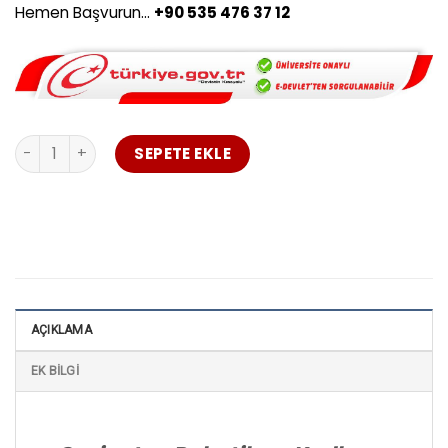
Hemen Başvurun…
+90 535 476 37 12
Gaziantep Robotik ve Kodlama Öğretmenliği Uzaktan Eğit
SEPETE EKLE
AÇIKLAMA
EK BILGI