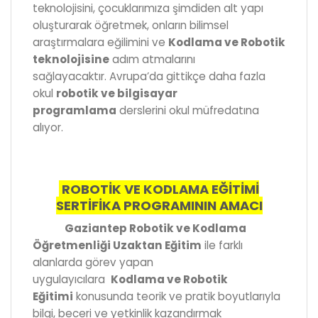
teknolojisini, çocuklarımıza şimdiden alt yapı
oluşturarak öğretmek, onların bilimsel
araştırmalara eğilimini ve
Kodlama ve Robotik
teknolojisine
adım atmalarını
sağlayacaktır. Avrupa’da gittikçe daha fazla
okul
robotik ve bilgisayar
programlama
derslerini okul müfredatına
alıyor.
ROBOTİK VE KODLAMA EĞİTİMİ
SERTİFİKA PROGRAMININ AMACI
Gaziantep Robotik ve Kodlama
Öğretmenliği Uzaktan Eğitim
ile farklı
alanlarda görev yapan
uygulayıcılara
Kodlama ve Robotik
Eğitimi
konusunda teorik ve pratik boyutlarıyla
bilgi, beceri ve yetkinlik kazandırmak