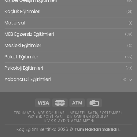
Kişisel Gelişim Eğitimleri
(118)
Koçluk Eğitimleri
(21)
Materyal
(1)
MEB Egzersiz Eğitimleri
(39)
Mesleki Eğitimler
(3)
Paket Eğitimler
(65)
Psikoloji Eğitimleri
(73)
Yabancı Dil Eğitimleri
(4)
TESLIMAT & İADE KOŞULLARI
MESAFELI SATIŞ SÖZLEŞMESI
GIZLILIK POLITIKASI
SIK SORULAN SORULAR
K.V.K.K. AYDINLATMA METNI
Koç Eğitim Sertifika 2026 ©
Tüm Hakları Saklıdır.