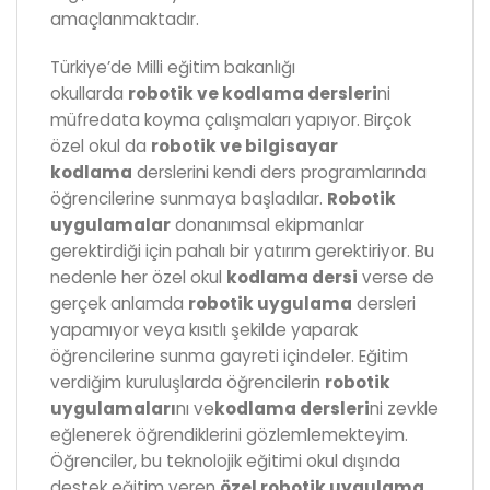
amaçlanmaktadır.
Türkiye’de Milli eğitim bakanlığı
okullarda
robotik ve kodlama dersleri
ni
müfredata koyma çalışmaları yapıyor. Birçok
özel okul da
robotik ve bilgisayar
kodlama
derslerini kendi ders programlarında
öğrencilerine sunmaya başladılar.
Robotik
uygulamalar
donanımsal ekipmanlar
gerektirdiği için pahalı bir yatırım gerektiriyor. Bu
nedenle her özel okul
kodlama dersi
verse de
gerçek anlamda
robotik uygulama
dersleri
yapamıyor veya kısıtlı şekilde yaparak
öğrencilerine sunma gayreti içindeler. Eğitim
verdiğim kuruluşlarda öğrencilerin
robotik
uygulamaları
nı ve
kodlama dersleri
ni zevkle
eğlenerek öğrendiklerini gözlemlemekteyim.
Öğrenciler, bu teknolojik eğitimi okul dışında
destek eğitim veren
özel robotik uygulama