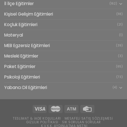
İl İlçe Eğitimler
(162)
Kişisel Gelişim Eğitimleri
(118)
Koçluk Eğitimleri
(21)
Materyal
(1)
MEB Egzersiz Eğitimleri
(39)
Mesleki Eğitimler
(3)
Paket Eğitimler
(65)
Psikoloji Eğitimleri
(73)
Yabancı Dil Eğitimleri
(4)
TESLIMAT & İADE KOŞULLARI
MESAFELI SATIŞ SÖZLEŞMESI
GIZLILIK POLITIKASI
SIK SORULAN SORULAR
K.V.K.K. AYDINLATMA METNI