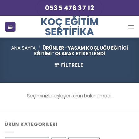
Skip
0535 476 37 12
to
KOÇ EĞITIM
content
SERTIFIKA
ANA SAYFA
/
ÜRÜNLER “YASAM KOÇLUĞU EĞITICI
EĞITIMI” OLARAK ETIKETLENDI
FILTRELE
Seçiminizle eşleşen ürün bulunamadı.
ÜRÜN KATEGORILERI