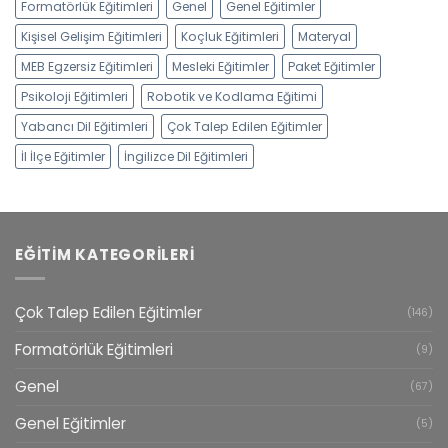
Formatörlük Eğitimleri
Genel
Genel Eğitimler
Kişisel Gelişim Eğitimleri
Koçluk Eğitimleri
Materyal
MEB Egzersiz Eğitimleri
Mesleki Eğitimler
Paket Eğitimler
Psikoloji Eğitimleri
Robotik ve Kodlama Eğitimi
Yabancı Dil Eğitimleri
Çok Talep Edilen Eğitimler
İl İlçe Eğitimler
İngilizce Dil Eğitimleri
EĞITIM KATEGORILERI
Çok Talep Edilen Eğitimler
(146)
Formatörlük Eğitimleri
(9)
Genel
(67)
Genel Eğitimler
(5)