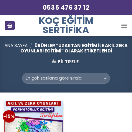
Skip
0535 476 37 12
to
KOÇ EĞITIM
content
SERTIFIKA
ANA SAYFA
/
ÜRÜNLER “UZAKTAN EGITIM ILE AKIL ZEKA
OYUNLARI EGITIMI” OLARAK ETIKETLENDI
FILTRELE
-15%