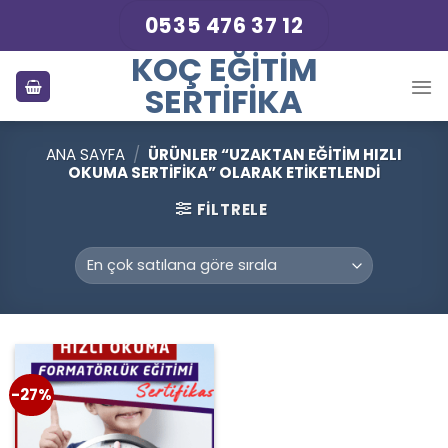
Skip
0535 476 37 12
to
KOÇ EĞITIM
content
SERTIFIKA
ANA SAYFA
/
ÜRÜNLER “UZAKTAN EĞITIM HIZLI
OKUMA SERTIFIKA” OLARAK ETIKETLENDI
FILTRELE
-27%