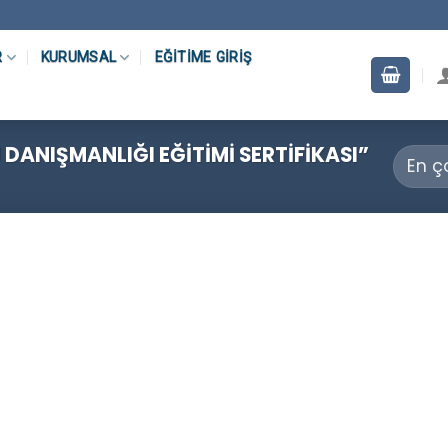
R
KURUMSAL
EĞITIME GIRIŞ
DANIŞMANLIĞI EĞITIMI SERTIFIKASI”