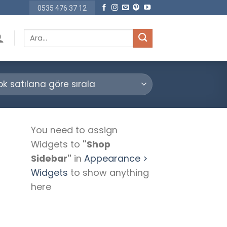
0535 476 37 12
Ara:
You need to assign
Widgets to
"Shop
Sidebar"
in
Appearance >
Widgets
to show anything
here