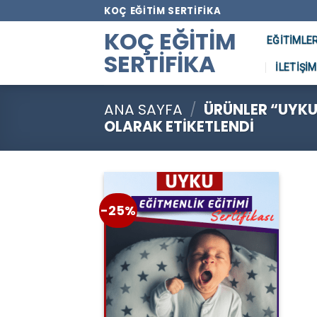
Skip
KOÇ EĞITIM SERTIFIKA
to
KOÇ EĞITIM
EĞITIMLE
content
SERTIFIKA
İLETIŞIM
ANA SAYFA
/
ÜRÜNLER “UYKU 
OLARAK ETIKETLENDI
-25%