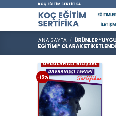
Skip
KOÇ EĞITIM SERTIFIKA
to
KOÇ EĞITIM
EĞITIMLE
content
SERTIFIKA
İLETIŞIM
ANA SAYFA
/
ÜRÜNLER “UYGUL
EGITIMI” OLARAK ETIKETLEND
-15%