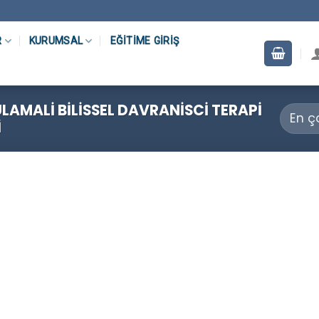
R
KURUMSAL
EĞITIME GIRIŞ
AMALI BILISSEL DAVRANISCI TERAPI
I