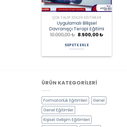
ÇOK TALEP EDILEN EĞITIMLER
Uygulamalı Bilişsel
Davranışçı Terapi Eğitimi
Orijinal
Şu
10.000,00
₺
8.500,00
₺
fiyat:
andaki
10.000,00 ₺.
fiyat:
SEPETE EKLE
8.500,00 ₺
ÜRÜN KATEGORILERI
Formatörlük Eğitimleri
Genel
Genel Eğitimler
Kişisel Gelişim Eğitimleri