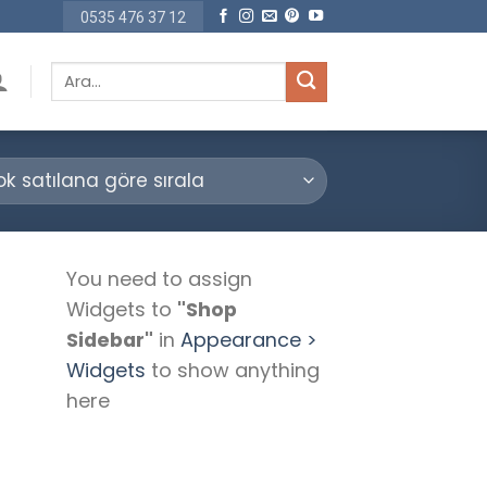
0535 476 37 12
Ara:
You need to assign
Widgets to
"Shop
Sidebar"
in
Appearance >
Widgets
to show anything
here