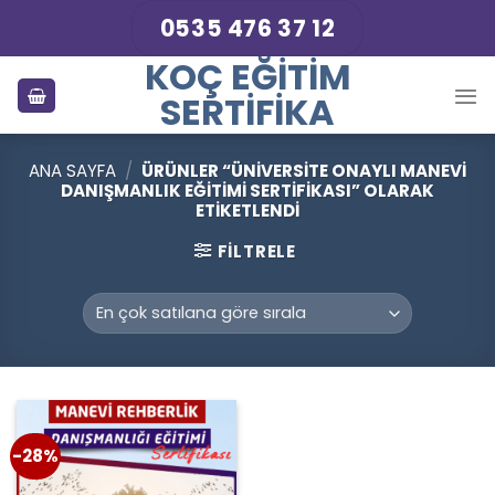
Skip
0535 476 37 12
to
KOÇ EĞITIM
content
SERTIFIKA
ANA SAYFA
/
ÜRÜNLER “ÜNIVERSITE ONAYLI MANEVI
DANIŞMANLIK EĞITIMI SERTIFIKASI” OLARAK
ETIKETLENDI
FILTRELE
-28%