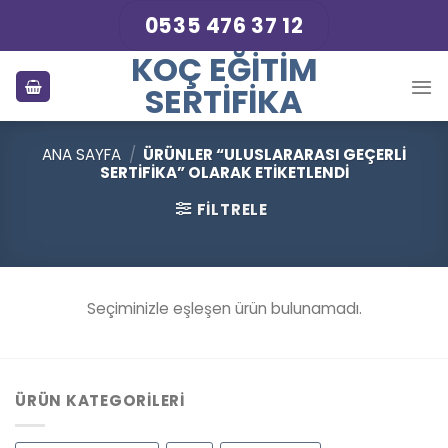
Skip
0535 476 37 12
to
KOÇ EĞITIM
content
SERTIFIKA
ANA SAYFA
/
ÜRÜNLER “ULUSLARARASI GEÇERLI
SERTIFIKA” OLARAK ETIKETLENDI
FILTRELE
Seçiminizle eşleşen ürün bulunamadı.
ÜRÜN KATEGORILERI