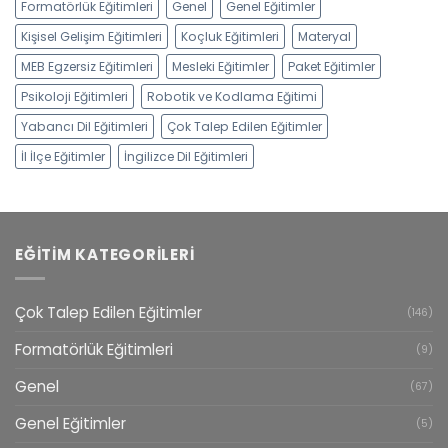
Formatörlük Eğitimleri
Genel
Genel Eğitimler
Kişisel Gelişim Eğitimleri
Koçluk Eğitimleri
Materyal
MEB Egzersiz Eğitimleri
Mesleki Eğitimler
Paket Eğitimler
Psikoloji Eğitimleri
Robotik ve Kodlama Eğitimi
Yabancı Dil Eğitimleri
Çok Talep Edilen Eğitimler
İl İlçe Eğitimler
İngilizce Dil Eğitimleri
EĞITIM KATEGORILERI
Çok Talep Edilen Eğitimler
(146)
Formatörlük Eğitimleri
(9)
Genel
(67)
Genel Eğitimler
(5)