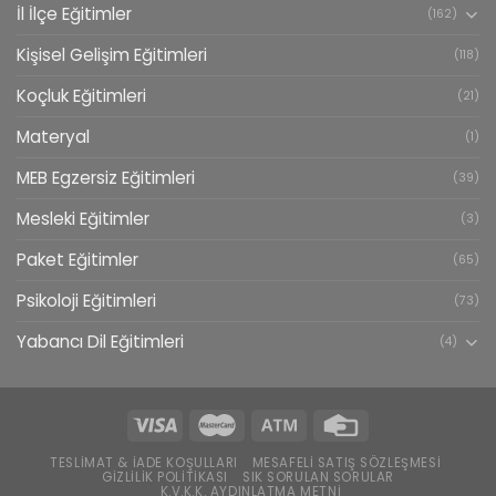
İl İlçe Eğitimler
(162)
Kişisel Gelişim Eğitimleri
(118)
Koçluk Eğitimleri
(21)
Materyal
(1)
MEB Egzersiz Eğitimleri
(39)
Mesleki Eğitimler
(3)
Paket Eğitimler
(65)
Psikoloji Eğitimleri
(73)
Yabancı Dil Eğitimleri
(4)
TESLIMAT & İADE KOŞULLARI
MESAFELI SATIŞ SÖZLEŞMESI
GIZLILIK POLITIKASI
SIK SORULAN SORULAR
K.V.K.K. AYDINLATMA METNI