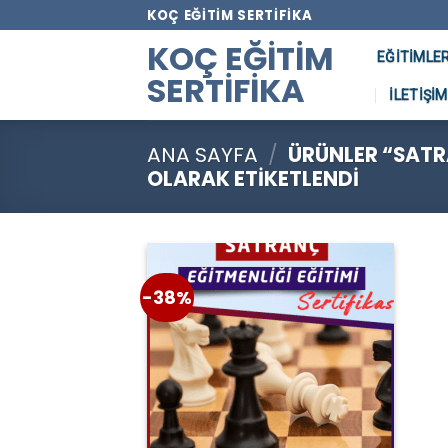
Skip
KOÇ EĞITIM SERTIFIKA
to
KOÇ EĞITIM
EĞITIMLE
content
SERTIFIKA
İLETIŞIM
ANA SAYFA
/
ÜRÜNLER “SATR
OLARAK ETIKETLENDI
-38%