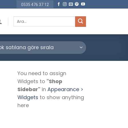
0535 476 37 12
Ara:
You need to assign
Widgets to
"Shop
Sidebar"
in
Appearance >
Widgets
to show anything
here