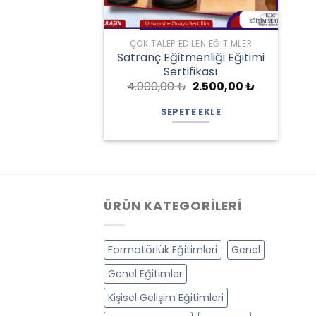
ÇOK TALEP EDILEN EĞITIMLER
Satranç Eğitmenliği Eğitimi
Sertifikası
Orijinal
Şu
4.000,00
₺
2.500,00
₺
fiyat:
andaki
4.000,00 ₺.
fiyat:
SEPETE EKLE
2.500,00 ₺.
ÜRÜN KATEGORILERI
Formatörlük Eğitimleri
Genel
Genel Eğitimler
Kişisel Gelişim Eğitimleri