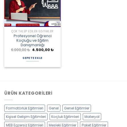
ÇOK TALEP EDILEN EĞITIMLER
Profesyonel Öğrenci
Koçluğu ve Eğitim
Danışmanlığı
Orijinal
Şu
6.000,00
₺
4.500,00
₺
fiyat:
andaki
6.000,00 ₺.
fiyat:
SEPETE EKLE
4.500,00 ₺.
ÜRÜN KATEGORILERI
Formatörlük Eğitimleri
Genel
Genel Eğitimler
Kişisel Gelişim Eğitimleri
Koçluk Eğitimleri
Materyal
MEB Egzersiz Eğitimleri
Mesleki Eğitimler
Paket Eğitimler