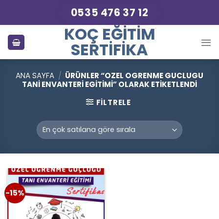
Skip
0535 476 37 12
to
KOÇ EĞITIM
content
SERTIFIKA
ANA SAYFA
/
ÜRÜNLER “OZEL OGRENME GUCLUGU
TANI ENVANTERI EGITIMI” OLARAK ETIKETLENDI
FILTRELE
-15%