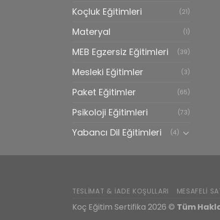
Koçluk Eğitimleri
(21)
Materyal
(1)
MEB Egzersiz Eğitimleri
(39)
Mesleki Eğitimler
(3)
Paket Eğitimler
(65)
Psikoloji Eğitimleri
(73)
Yabancı Dil Eğitimleri
(4)
TESLIMAT & İADE KOŞULLARI
MESAFELI SA
Koç Eğitim Sertifika 2026 ©
Tüm Haklar