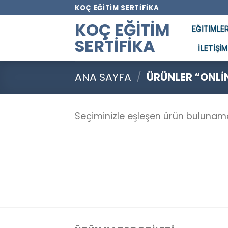
Skip
KOÇ EĞITIM SERTIFIKA
to
KOÇ EĞITIM
EĞITIMLE
content
SERTIFIKA
İLETIŞIM
ANA SAYFA
/
ÜRÜNLER “ONLIN
Seçiminizle eşleşen ürün bulunam