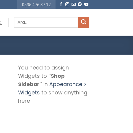
0535 476 37 12
Ara:
You need to assign
Widgets to
"Shop
Sidebar"
in
Appearance >
Widgets
to show anything
here