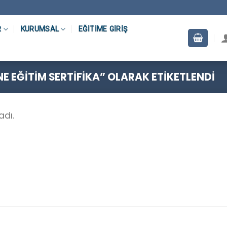
R
KURUMSAL
EĞITIME GIRIŞ
E EĞITIM SERTIFIKA” OLARAK ETIKETLENDI
adı.