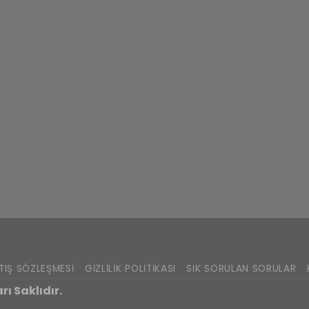
TIŞ SÖZLEŞMESI
GIZLILIK POLITIKASI
SIK SORULAN SORULAR
ı Saklıdır.