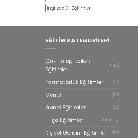
İngilizce Dil Eğitimleri
EĞITIM KATEGORILERI
Çok Talep Edilen
(146)
Eğitimler
Formatörlük Eğitimleri
(9)
Genel
(67)
Genel Eğitimler
(5)
İl İlçe Eğitimler
(162)
Kişisel Gelişim Eğitimleri
(118)