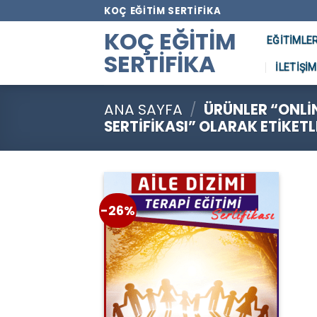
Skip
KOÇ EĞITIM SERTIFIKA
to
KOÇ EĞITIM
EĞITIMLE
content
SERTIFIKA
İLETIŞIM
ANA SAYFA
/
ÜRÜNLER “ONLINE
SERTIFIKASI” OLARAK ETIKET
-26%