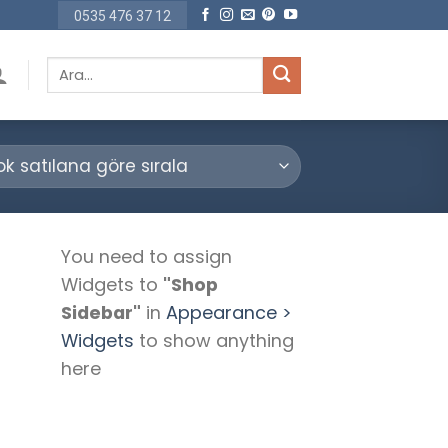
0535 476 37 12
Ara:
You need to assign
Widgets to
"Shop
Sidebar"
in
Appearance >
Widgets
to show anything
here