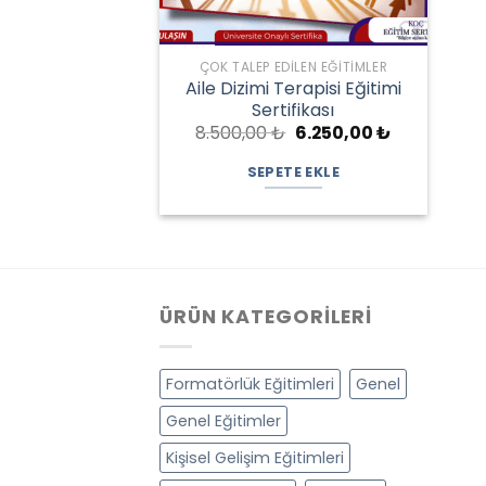
ÇOK TALEP EDILEN EĞITIMLER
Aile Dizimi Terapisi Eğitimi
Sertifikası
Orijinal
Şu
8.500,00
₺
6.250,00
₺
fiyat:
andaki
8.500,00 ₺.
fiyat:
SEPETE EKLE
6.250,00 ₺.
ÜRÜN KATEGORILERI
Formatörlük Eğitimleri
Genel
Genel Eğitimler
Kişisel Gelişim Eğitimleri