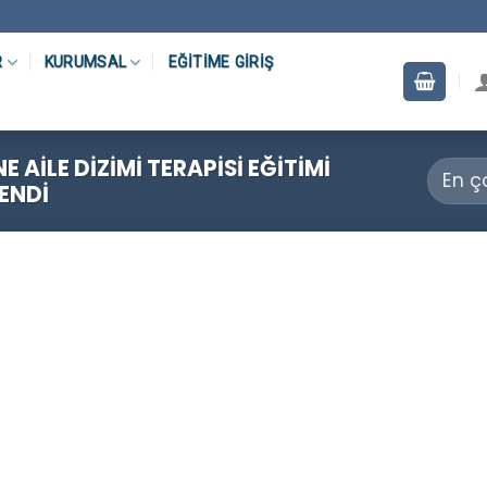
R
KURUMSAL
EĞITIME GIRIŞ
 AILE DIZIMI TERAPISI EĞITIMI
LENDI