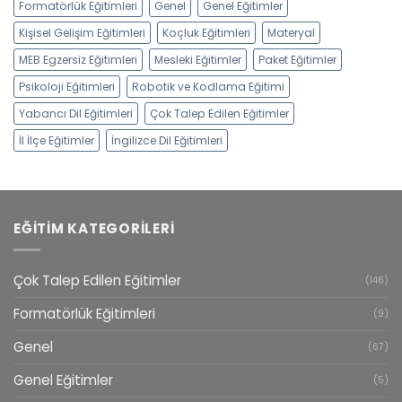
Formatörlük Eğitimleri
Genel
Genel Eğitimler
Kişisel Gelişim Eğitimleri
Koçluk Eğitimleri
Materyal
MEB Egzersiz Eğitimleri
Mesleki Eğitimler
Paket Eğitimler
Psikoloji Eğitimleri
Robotik ve Kodlama Eğitimi
Yabancı Dil Eğitimleri
Çok Talep Edilen Eğitimler
İl İlçe Eğitimler
İngilizce Dil Eğitimleri
EĞITIM KATEGORILERI
Çok Talep Edilen Eğitimler
(146)
Formatörlük Eğitimleri
(9)
Genel
(67)
Genel Eğitimler
(5)