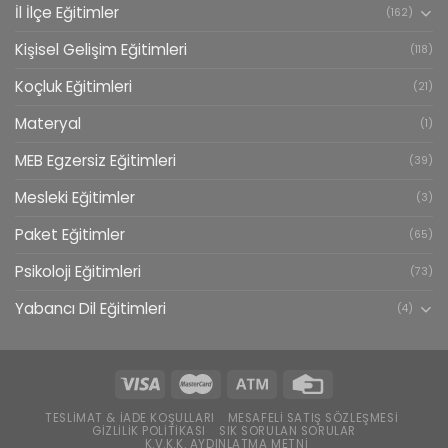
İl İlçe Eğitimler
(162)
Kişisel Gelişim Eğitimleri
(118)
Koçluk Eğitimleri
(21)
Materyal
(1)
MEB Egzersiz Eğitimleri
(39)
Mesleki Eğitimler
(3)
Paket Eğitimler
(65)
Psikoloji Eğitimleri
(73)
Yabancı Dil Eğitimleri
(4)
TESLIMAT & İADE KOŞULLARI
MESAFELI SATIŞ SÖZLEŞMESI
GIZLILIK POLITIKASI
SIK SORULAN SORULAR
K.V.K.K. AYDINLATMA METNI