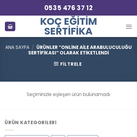
Skip
0535 476 37 12
to
KOÇ EĞITIM
content
SERTIFIKA
ANA SAYFA
/
ÜRÜNLER “ONLINE AILE ARABULUCULUĞU
SERTIFIKASI” OLARAK ETIKETLENDI
FILTRELE
Seçiminizle eşleşen ürün bulunamadı.
ÜRÜN KATEGORILERI