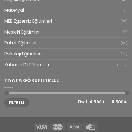
Materyal
(1)
MEB Egzersiz Eğitimleri
(39)
Mesleki Eğitimler
(3)
Paket Eğitimler
(65)
Psikoloji Eğitimleri
(73)
Yabancı Dil Eğitimleri
(4)
FIYATA GÖRE FILTRELE
En
En
Fiyat:
4.500 ₺
—
8.500 ₺
FILTRELE
düşük
yüksek
fiyat
fiyat