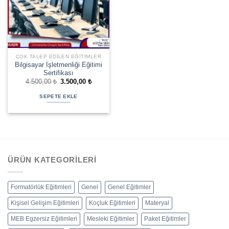
ÇOK TALEP EDILEN EĞITIMLER
Bilgisayar İşletmenliği Eğitimi
Sertifikası
Orijinal
Şu
4.500,00
₺
3.500,00
₺
fiyat:
andaki
4.500,00 ₺.
fiyat:
SEPETE EKLE
3.500,00 ₺.
ÜRÜN KATEGORILERI
Formatörlük Eğitimleri
Genel
Genel Eğitimler
Kişisel Gelişim Eğitimleri
Koçluk Eğitimleri
Materyal
MEB Egzersiz Eğitimleri
Mesleki Eğitimler
Paket Eğitimler