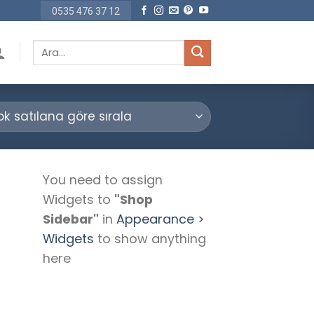
0535 476 37 12
Ara:
You need to assign
Widgets to
"Shop
Sidebar"
in
Appearance >
Widgets
to show anything
here