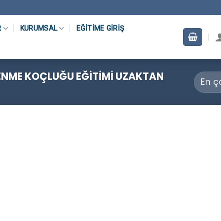
R
KURUMSAL
EĞITIME GIRIŞ
ENME KOÇLUĞU EĞITIMI UZAKTAN