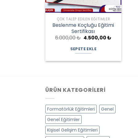
ÇOK TALEP EDILEN EĞITIMLER
Beslenme Koçluğu Eğitimi
Sertifikası
Orijinal
Şu
6.000,00
₺
4.500,00
₺
fiyat:
andaki
6.000,00 ₺.
fiyat:
SEPETE EKLE
4.500,00 ₺.
ÜRÜN KATEGORILERI
Formatörlük Eğitimleri
Genel
Genel Eğitimler
Kişisel Gelişim Eğitimleri