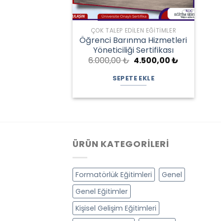
ÇOK TALEP EDILEN EĞITIMLER
Öğrenci Barınma Hizmetleri
Yöneticiliği Sertifikası
Orijinal
Şu
6.000,00
₺
4.500,00
₺
fiyat:
andaki
6.000,00 ₺.
fiyat:
SEPETE EKLE
4.500,00 ₺.
ÜRÜN KATEGORILERI
Formatörlük Eğitimleri
Genel
Genel Eğitimler
Kişisel Gelişim Eğitimleri