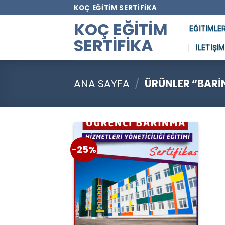
Skip
KOÇ EĞITIM SERTIFIKA
to
KOÇ EĞITIM
EĞITIMLE
content
SERTIFIKA
İLETIŞIM
ANA SAYFA
/
ÜRÜNLER “BARIN
-25%