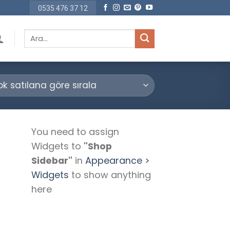
0535 476 37 12
Ara:
You need to assign
Widgets to
"Shop
Sidebar"
in
Appearance >
Widgets
to show anything
here