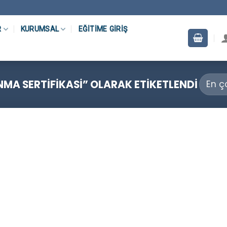
R
KURUMSAL
EĞITIME GIRIŞ
MA SERTIFIKASI” OLARAK ETIKETLENDI