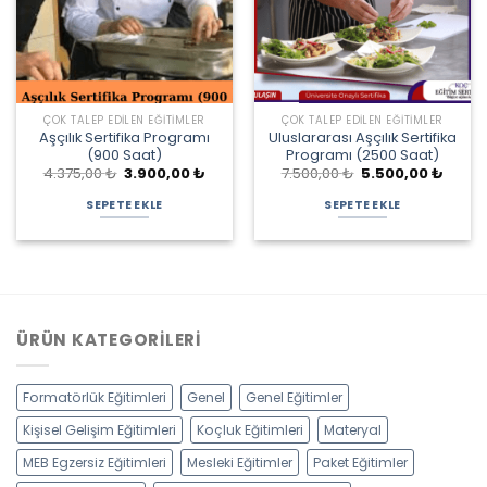
ÇOK TALEP EDILEN EĞITIMLER
ÇOK TALEP EDILEN EĞITIMLER
Aşçılık Sertifika Programı
Uluslararası Aşçılık Sertifika
(900 Saat)
Programı (2500 Saat)
Orijinal
Şu
Orijinal
Şu
4.375,00
₺
3.900,00
₺
7.500,00
₺
5.500,00
₺
fiyat:
andaki
fiyat:
andak
4.375,00 ₺.
fiyat:
7.500,00 ₺.
fiyat:
SEPETE EKLE
SEPETE EKLE
3.900,00 ₺.
5.500,
ÜRÜN KATEGORILERI
Formatörlük Eğitimleri
Genel
Genel Eğitimler
Kişisel Gelişim Eğitimleri
Koçluk Eğitimleri
Materyal
MEB Egzersiz Eğitimleri
Mesleki Eğitimler
Paket Eğitimler