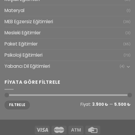
Materyal
(1)
MEB Egzersiz Eğitimleri
(39)
Mesleki Eğitimler
(3)
Paket Eğitimler
(65)
Psikoloji Eğitimleri
(73)
Yabancı Dil Eğitimleri
(4)
FIYATA GÖRE FILTRELE
En
En
Fiyat:
3.900 ₺
—
5.500 ₺
FILTRELE
düşük
yüksek
fiyat
fiyat