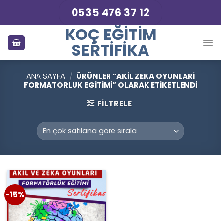
Skip
0535 476 37 12
to
KOÇ EĞITIM
content
SERTIFIKA
ANA SAYFA
/
ÜRÜNLER “AKIL ZEKA OYUNLARI
FORMATORLUK EGITIMI” OLARAK ETIKETLENDI
FILTRELE
-15%