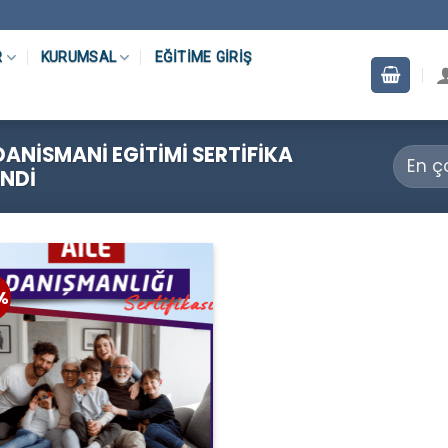
R
KURUMSAL
EĞITIME GIRIŞ
DANISMANI EGITIMI SERTIFIKA
NDI
%