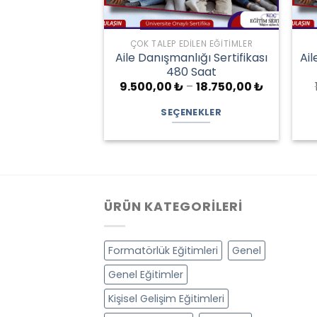
ÇOK TALEP EDILEN EĞITIMLER
Aile Danışmanlığı Sertifikası
Ail
480 Saat
Fiyat
9.500,00
₺
–
18.750,00
₺
aralığı:
9.500,00 
SEÇENEKLER
-
18.750,00
Bu
ürünün
birden
fazla
varyasyonu
ÜRÜN KATEGORILERI
var.
Seçenekler
Formatörlük Eğitimleri
Genel
ürün
sayfasından
Genel Eğitimler
seçilebilir
Kişisel Gelişim Eğitimleri