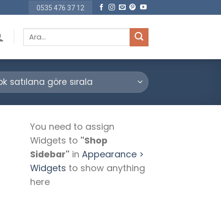
0535 476 37 12
Ara:
You need to assign
Widgets to
"Shop
Sidebar"
in
Appearance >
Widgets
to show anything
here