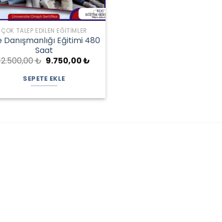
ÇOK TALEP EDILEN EĞITIMLER
e Danışmanlığı Eğitimi 480
Saat
Orijinal
Şu
12.500,00
₺
9.750,00
₺
fiyat:
andaki
₺
12.500,00 ₺.
fiyat:
SEPETE EKLE
9.750,00 ₺.
 ₺