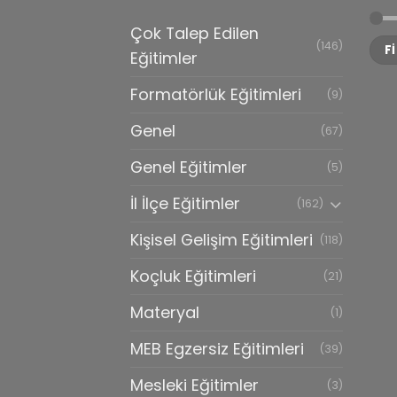
Çok Talep Edilen
En
En
(146)
F
düş
yük
Eğitimler
fiya
fiya
Formatörlük Eğitimleri
(9)
Genel
(67)
Genel Eğitimler
(5)
İl İlçe Eğitimler
(162)
Kişisel Gelişim Eğitimleri
(118)
Koçluk Eğitimleri
(21)
Materyal
(1)
MEB Egzersiz Eğitimleri
(39)
Mesleki Eğitimler
(3)