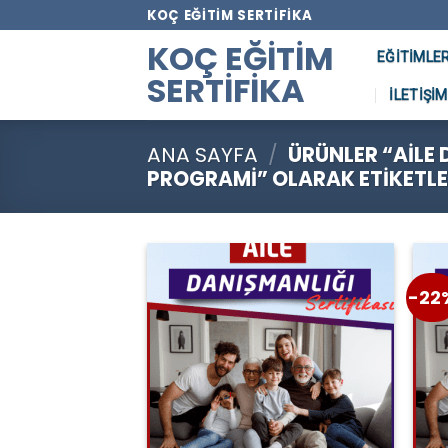
Skip
KOÇ EĞITIM SERTIFIKA
to
KOÇ EĞITIM
EĞITIMLE
content
SERTIFIKA
İLETIŞIM
ANA SAYFA
/
ÜRÜNLER “AILE 
PROGRAMI” OLARAK ETIKETLE
-22