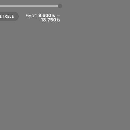
Fiyat:
9.500 ₺
—
ILTRELE
ük
sek
18.750 ₺
t
t